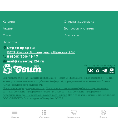
Каталог
Оплата и доставка
Акции
Вопросы и ответы
О нас
Контакты
Новости
Отдел продаж:
107113, Россия, Москва, улица Шумкина, 20с1
8 (800) 700-41-47
mail@sweetopt24.ru
Мы в социальных медиа:
Вся представленная на сайте информация, носит информационный характер и ни при
каких условиях не является публичной офертой, определяемой положениями Статьи
437(2) Гражданского кодекса РФ.
Политика конфиденциальности
;
Политика в отношении обработки персональных
данных
;
Согласие на обработку персональных данных
;
Согласие на обработку
персональных данных с помощью сервиса Яндекс
. Все права защищены и принадлежат
ООО «СВИТОПТ». Сайт создан в
Cherryline
© 2026.
Меню
Каталог
Корзина
Вход