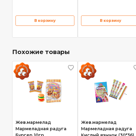
В корзину
В корзину
Похожие товары
Жев.мармелад
Жев.мармелад
Мармеладная радуга
Мармеладная радуга
Бургер 10гр
Кислый язычок (30*36)