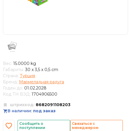
Вес:
15.0000 kg
Габариты:
30 x 3,5 x 0,5 cm
Страна:
Турция
Бренд:
Мармеладная радуга
Годен до:
01.02.2028
Код ТН ВЭД:
1704906500
штрихкод:
8682091108203
В наличии:
под заказ
Сообщить о
Связаться с
поступлении
менеджером