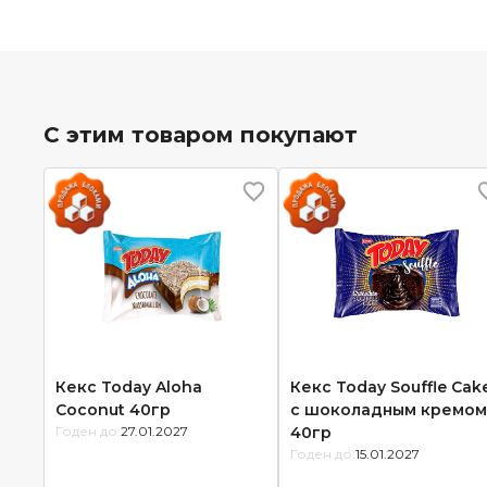
С этим товаром покупают
Кекс Today Aloha
Кекс Today Souffle Cak
Coconut 40гр
с шоколадным кремом
Годен до:
27.01.2027
40гр
Годен до:
15.01.2027