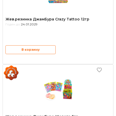
Жев.резинка ДжамБура Crazy Tattoo 12гр
Годен до:
24.01.2029
В корзину