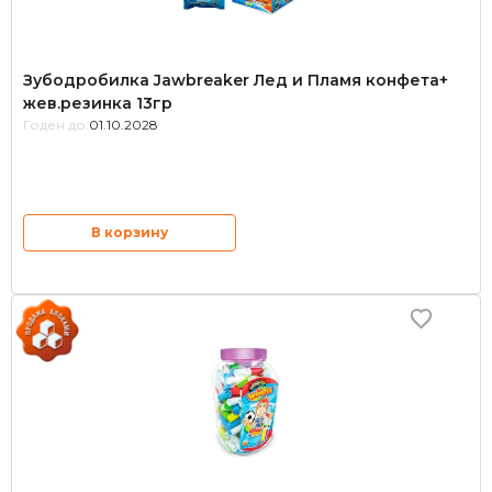
Зубодробилка Jawbreaker Лед и Пламя конфета+
жев.резинка 13гр
Годен до:
01.10.2028
В корзину