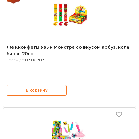
Жев.конфеты Язык Монстра со вкусом арбуз, кола,
банан 20гр
Годен до:
02.06.2029
В корзину