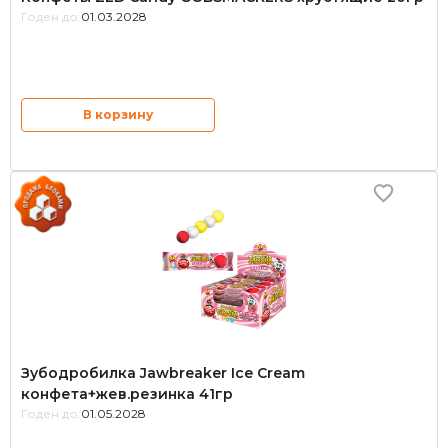
Годен до:
01.03.2028
В корзину
Зубодробилка Jawbreaker Ice Cream
конфета+жев.резинка 41гр
Годен до:
01.05.2028