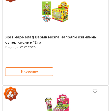
Жев.мармелад Взрыв мозга Напряги извилины
супер кислые 12гр
Годен до:
01.01.2028
В корзину