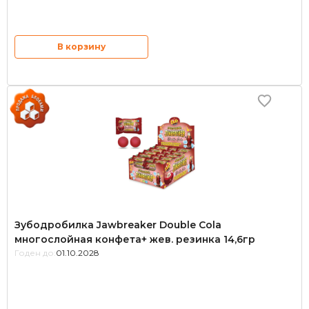
В корзину
Зубодробилка Jawbreaker Double Cola
многослойная конфета+ жев. резинка 14,6гр
Годен до:
01.10.2028