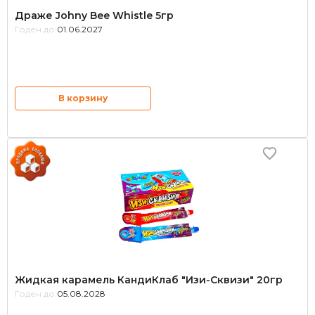
Драже Johny Bee Whistle 5гр
Годен до:
01.06.2027
В корзину
Жидкая карамель КандиКлаб "Изи-Сквизи" 20гр
Годен до:
05.08.2028