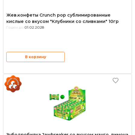
Жев.конфеты Crunch pop сублимированные
кислые со вкусом "Клубники со сливками" 10гр
Годен до:
01.02.2028
В корзину
Зубодробилка Jawbreaker со вкусом манго, лимона