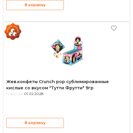
В корзину
Жев.конфеты Crunch pop сублимированные
кислые со вкусом "Тутти Фрутти" 9гр
Годен до:
01.02.2028
В корзину