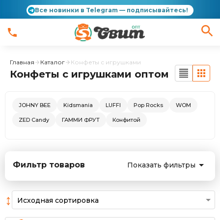
Все новинки в Telegram — подписывайтесь!
Главная
Каталог
Конфеты с игрушками
Конфеты с игрушками оптом
JOHNY BEE
Kidsmania
LUFFI
Pop Rocks
WOM
ZED Candy
ГАММИ ФРУТ
Конфитой
Фильтр товаров
Показать фильтры
↕