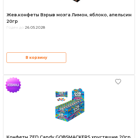
Жев.конфеты Взрыв мозга Лимон, яблоко, апельсин
20гр
Годен до:
26.05.2028
В корзину
Конфеты ZED Candy GOBSMACKERS хрустящие 20гр