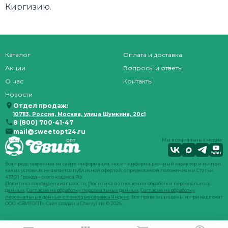
Киргизию.
Каталог
Оплата и доставка
Акции
Вопросы и ответы
О нас
Контакты
Новости
Отдел продаж:
107113, Россия, Москва, улица Шумкина, 20с1
8 (800) 700-41-47
mail@sweetopt24.ru
Мы в социальных медиа:
Вся представленная на сайте информация, носит информационный характер и ни при
каких условиях не является публичной офертой, определяемой положениями Статьи
437(2) Гражданского кодекса РФ.
Политика конфиденциальности
;
Политика в отношении обработки персональных
данных
;
Согласие на обработку персональных данных
;
Согласие на обработку
персональных данных с помощью сервиса Яндекс
. Все права защищены и принадлежат
ООО «СВИТОПТ». Сайт создан в
Cherryline
© 2026.