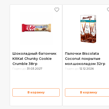
Шоколадный батончик
Палочки Biscolata
KitKat Chunky Cookie
Сoconut покрытые
Crumble 38гр
мол.шоколадом 32гр
Годен до:
31.03.2027
Годен до:
12.12.2026
В корзину
В корзину