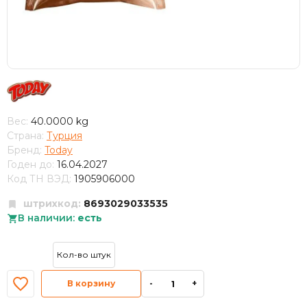
Вес:
40.0000 kg
Страна:
Турция
Бренд:
Today
Годен до:
16.04.2027
Код ТН ВЭД:
1905906000
штрихкод:
8693029033535
В наличии:
есть
В корзину
-
+