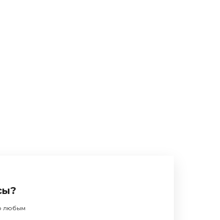
сы?
по любым