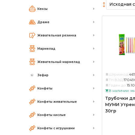
↕
Кексы
Драже
Жевательная резинка
Мармелад
Жевательный мармелад
Штрихкод:
46
Зефир
ТН ВЭД:
17049
Годен до:
15.1
Конфеты
В наличии: м
Трубочки дл
Конфеты жевательные
МУМИ Утрен
30гр
Конфеты кислые
Конфеты с игрушками