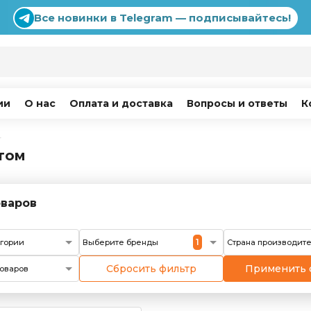
Все новинки в Telegram — подписывайтесь!
ии
О нас
Оплата и доставка
Вопросы и ответы
К
г
том
варов
1
егории
Выберите бренды
Страна производит
Сбросить фильтр
Применить 
оваров