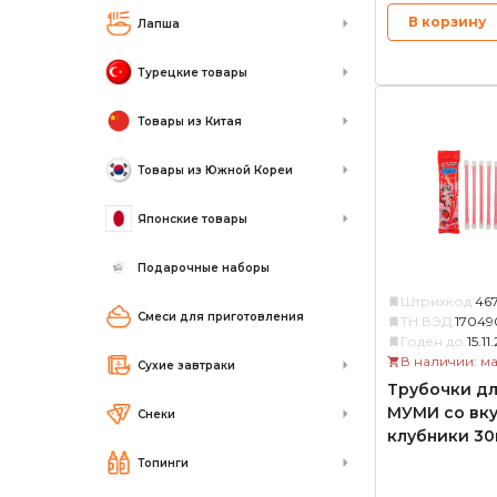
В корзину
Лапша
Турецкие товары
Товары из Китая
Товары из Южной Кореи
Японские товары
Подарочные наборы
Штрихкод:
46
Смеси для приготовления
ТН ВЭД:
17049
Годен до:
15.11
В наличии: м
Сухие завтраки
Трубочки дл
МУМИ со вк
Снеки
клубники 30
Топинги