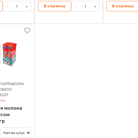
В корзину
В корзину
-
+
-
+
70017460034
06200
.2027
ало
я молока
усом
гр