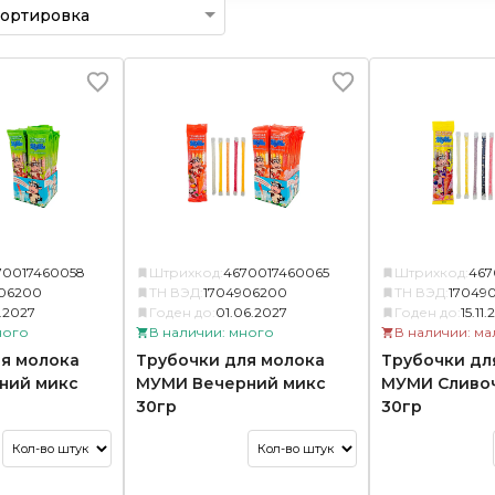
70017460058
Штрихкод:
4670017460065
Штрихкод:
467
06200
ТН ВЭД:
1704906200
ТН ВЭД:
17049
0.2027
Годен до:
01.06.2027
Годен до:
15.11
ного
В наличии: много
В наличии: ма
я молока
Трубочки для молока
Трубочки дл
ний микс
МУМИ Вечерний микс
МУМИ Сливо
30гр
30гр