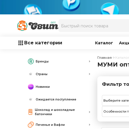
Все категории
Каталог
Акц
Главная
Катало
Бренды
МУМИ оп
Страны
Фильтр то
Новинки
Ожидается поступление
Выберите кат
Шоколад и шоколадные
Особенности т
батончики
Печенье и Вафли