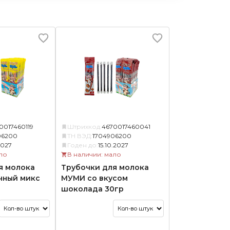
0017460119
Штрихкод:
4670017460041
06200
ТН ВЭД:
1704906200
.2027
Годен до:
15.10.2027
ло
В наличии: мало
я молока
Трубочки для молока
чный микс
МУМИ со вкусом
шоколада 30гр