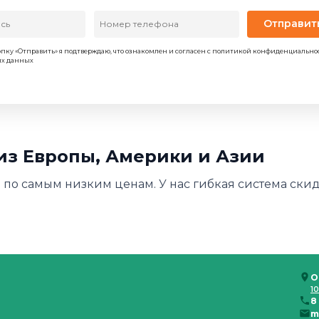
Отправит
пку «Отправить» я подтверждаю, что ознакомлен и согласен с политикой конфиденциально
ых данных
из Европы, Америки и Азии
по самым низким ценам. У нас гибкая система скидо
О
10
8
m