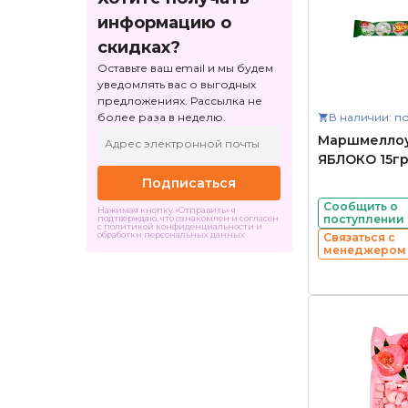
информацию о
скидках?
Оставьте ваш email и мы будем
уведомлять вас о выгодных
предложениях. Рассылка не
более раза в неделю.
В наличии: по
Маршмеллоу
ЯБЛОКО 15гр
Подписаться
Сообщить о
Нажимая кнопку «Отправить» я
поступлении
подтверждаю, что ознакомлен и согласен
с политикой конфиденциальности и
обработки персональных данных
Связаться с
менеджером