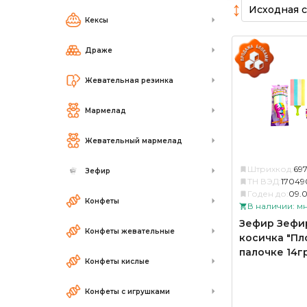
↕
Кексы
Драже
Жевательная резинка
Мармелад
Жевательный мармелад
Штрихкод:
69
Зефир
ТН ВЭД:
17049
Годен до:
09.0
Конфеты
В наличии: м
Зефир Зефи
Конфеты жевательные
косичка "Пл
палочке 14г
Конфеты кислые
Конфеты с игрушками