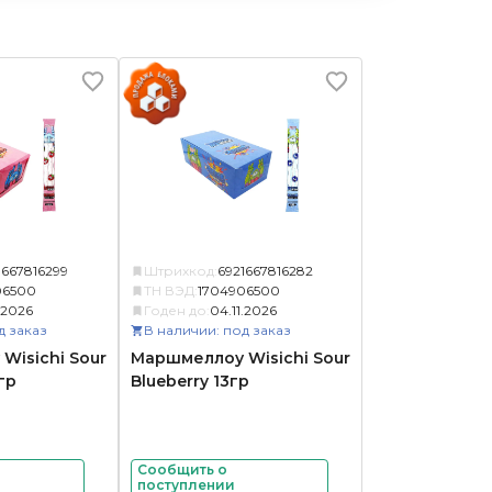
1667816299
Штрихкод:
6921667816282
06500
ТН ВЭД:
1704906500
.2026
Годен до:
04.11.2026
д заказ
В наличии: под заказ
Wisichi Sour
Маршмеллоу Wisichi Sour
гр
Blueberry 13гр
Сообщить о
поступлении