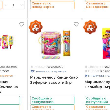
Связаться с
Связаться с
-
+
менеджером
менеджером
72856583959
ТН ВЭД:
1704906500
Штрихкод:
462
06500
В наличии: под заказ
ТН ВЭД:
17049
жидается
В наличии: по
Маршмеллоу КандиКлаб
рная
Маршмеллоу
Зефирки ассорти 5гр
бсыпке на
Пломбир 14г
р
Сообщить о
Сообщить о
поступлении
поступлении
Связаться с
Связаться с