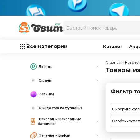
Все категории
Каталог
Акц
Главная
Катало
Бренды
Товары и
Страны
Фильтр то
Новинки
Ожидается поступление
Выберите кат
Шоколад и шоколадные
Особенности т
батончики
Печенье и Вафли