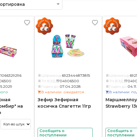
71066329296
Штрихкод:
6923444873815
Штрихкод:
692
06500
ТН ВЭД:
1704906500
ТН ВЭД:
17049
5.2029
Годен до:
07.04.2028
Годен до:
04.11
ного
В наличии: ожидается
В наличии: по
рная
Зефир Зефирная
Маршмеллоу 
омбир" на
косичка Спагетти 11гр
Strawberry 13
р
Сообщить о
Сообщить о
поступлении
поступлении