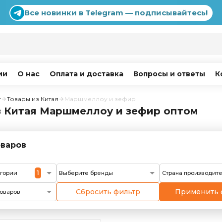
Все новинки в Telegram — подписывайтесь!
ии
О нас
Оплата и доставка
Вопросы и ответы
К
г
Товары из Китая
Маршмеллоу и зефир
з Китая Маршмеллоу и зефир оптом
варов
1
егории
Выберите бренды
Страна производит
Сбросить фильтр
Применить 
оваров