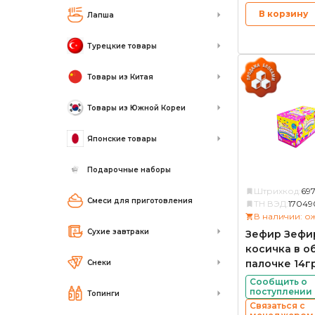
В корзину
Лапша
Турецкие товары
Товары из Китая
Товары из Южной Кореи
Японские товары
Подарочные наборы
Штрихкод:
69
Смеси для приготовления
ТН ВЭД:
17049
В наличии: о
Сухие завтраки
Зефир Зефи
косичка в о
палочке 14г
Снеки
Сообщить о
поступлении
Топинги
Связаться с