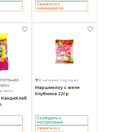
Связаться с
менеджером
7112754483
В наличии: под заказ
06500
Маршмелоу с желе
д заказ
Клубника 22гр
 КандиКлаб
р
Сообщить о
поступлении
Связаться с