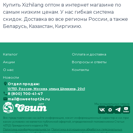
Купить Xizhilang оптом в интернет магазине по
самым низким ценам. У нас гибкая система
скидок. Доставка во все регионы России, а также
Беларусь, Казахстан, Киргизию.
Каталог
Оплата и доставка
Акции
Вопросы и ответы
О нас
Контакты
Новости
Отдел продаж:
107113, Россия, Москва, улица Шумкина, 20с1
8 (800) 700-41-47
mail@sweetopt24.ru
Мы в социальных медиа:
Вся представленная на сайте информация, носит информационный характер и ни при
каких условиях не является публичной офертой, определяемой положениями Статьи
437(2) Гражданского кодекса РФ.
Политика конфиденциальности
;
Политика в отношении обработки персональных