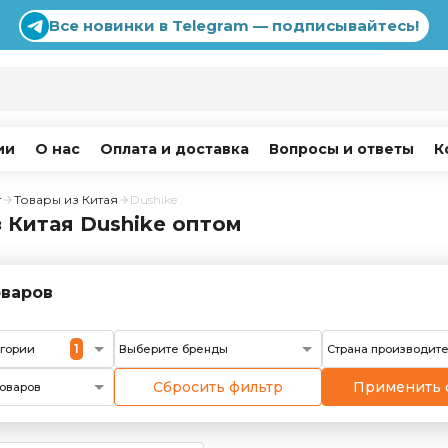
Все новинки в Telegram — подписывайтесь!
ии
О нас
Оплата и доставка
Вопросы и ответы
К
г
Товары из Китая
Dushike
 Китая Dushike оптом
варов
1
егории
Выберите бренды
Страна производит
Сбросить фильтр
Применить 
оваров