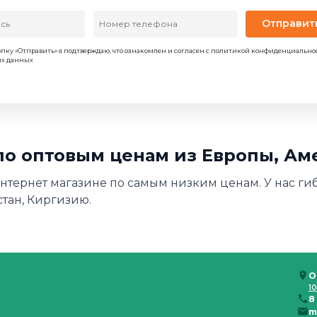
Отправит
пку «Отправить» я подтверждаю, что ознакомлен и согласен с политикой конфиденциально
ых данных
 по оптовым ценам из Европы, Ам
интернет магазине по самым низким ценам. У нас гиб
стан, Киргизию.
О
10
8
m