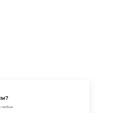
сы?
по любым