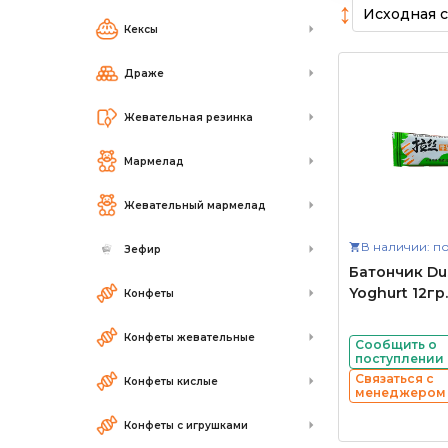
↕
Кексы
Драже
Жевательная резинка
Мармелад
Жевательный мармелад
В наличии: по
Зефир
Батончик Du
Yoghurt 12гр.
Конфеты
Конфеты жевательные
Сообщить о
поступлении
Связаться с
Конфеты кислые
менеджером
Конфеты с игрушками