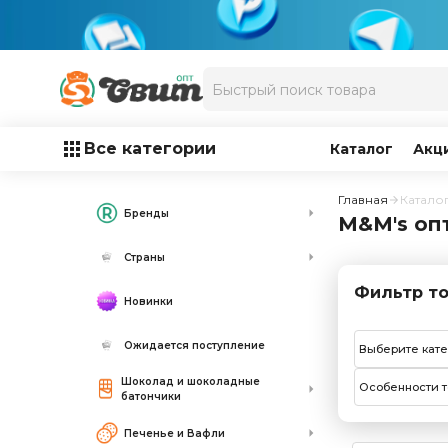
Все категории
Каталог
Акц
Главная
Катало
Бренды
M&M's оп
Страны
Фильтр то
Новинки
Ожидается поступление
Выберите кат
Шоколад и шоколадные
Особенности т
батончики
Печенье и Вафли