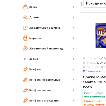
↕
Кексы
Драже
Жевательная резинка
Мармелад
Жевательный мармелад
Штрихкод:
04
Зефир
ТН ВЭД:
17049
Годен до:
01.1
Конфеты
В наличии: по
Драже M&M's
Конфеты жевательные
caramel Crun
155гр
Конфеты кислые
Сообщить о
поступлении
Конфеты с игрушками
Связаться с
менеджером