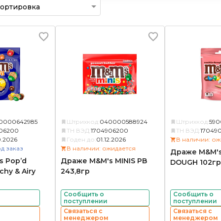
0000642985
Штрихкод:
040000588924
Штрихкод:
590
06200
ТН ВЭД:
1704906200
ТН ВЭД:
17049
0.2026
Годен до:
01.12.2026
В наличии: ож
д заказ
В наличии: ожидается
Драже M&M's
 Pop’d
Драже M&M's MINIS PB
DOUGH 102гр
chy & Airy
243,8гр
Сообщить о
Сообщить о
поступлении
поступлении
Связаться с
Связаться с
менеджером
менеджером