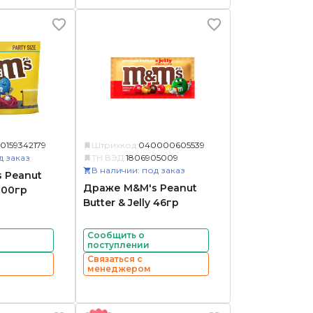
0159342179
Штрихкод:
040000605539
д заказ
ТН ВЭД:
1806905009
В наличии: под заказ
 Peanut
Драже M&M's Peanut
000гр
Butter & Jelly 46гр
Сообщить о
поступлении
Связаться с
менеджером