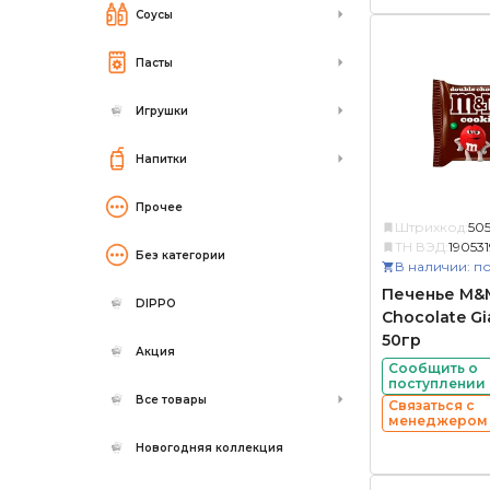
Соусы
Пасты
Игрушки
Напитки
Прочее
Штрихкод:
505
ТН ВЭД:
19053
Без категории
В наличии: по
Печенье M&M
DIPPO
Chocolate Gi
50гр
Акция
Сообщить о
поступлении
Все товары
Связаться с
менеджером
Новогодняя коллекция