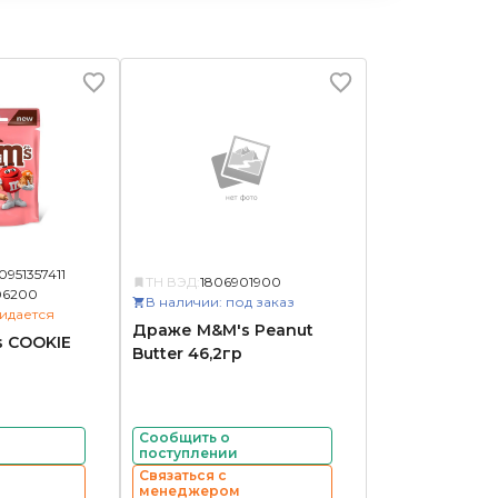
0951357411
ТН ВЭД:
1806901900
06200
В наличии: под заказ
идается
Драже M&M's Peanut
 COOKIE
Butter 46,2гр
Сообщить о
поступлении
Связаться с
менеджером