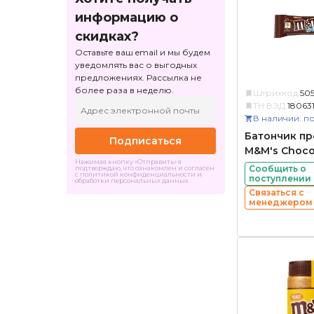
информацию о
скидках?
Оставьте ваш email и мы будем
уведомлять вас о выгодных
предложениях. Рассылка не
более раза в неделю.
Штрихкод:
50
ТН ВЭД:
18063
В наличии: по
Батончик п
Подписаться
M&M's Chocol
Нажимая кнопку «Отправить» я
Сообщить о
подтверждаю, что ознакомлен и согласен
с политикой конфиденциальности и
поступлении
обработки персональных данных
Связаться с
менеджером