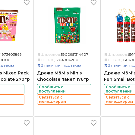
14973603899
Штрихкод:
5900951314407
Штрихкод:
691
01900
ТН ВЭД:
1704906200
ТН ВЭД:
18069
д заказ
В наличии: под заказ
В наличии: по
 Mixed Pack
Драже M&M's Minis
Драже M&M's
colate 270гр
Chocolate пакет 176гр
Fun Small Bot
Сообщить о
Сообщить о
поступлении
поступлении
Связаться с
Связаться с
менеджером
менеджером