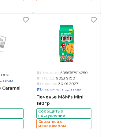
Штрихкод:
5056357914250
01900
ТН ВЭД:
1905319100
д заказ
Годен до:
30.01.2027
 Caramel
В наличии: под заказ
Печенье M&M's Mini
180гр
Сообщить о
поступлении
Связаться с
менеджером