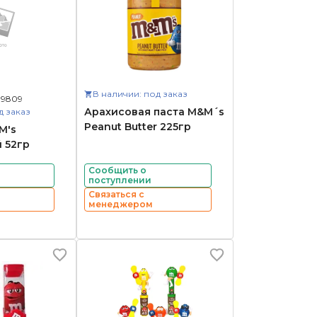
В наличии: под заказ
09809
Арахисовая паста M&M´s
д заказ
Peanut Butter 225гр
M's
 52гр
Сообщить о
поступлении
Связаться с
менеджером