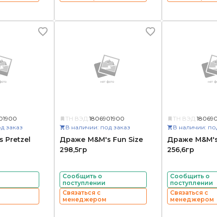
01900
ТН ВЭД:
1806901900
ТН ВЭД:
18069
д заказ
В наличии: под заказ
В наличии: по
 Pretzel
Драже M&M's Fun Size
Драже M&M's
298,5гр
256,6гр
Сообщить о
Сообщить о
поступлении
поступлении
Связаться с
Связаться с
менеджером
менеджером