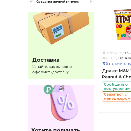
Средства личной гигиены
Штрихкод:
69
ТН ВЭД:
18069
Доставка
В наличии: по
Узнайте, как выгодно
Драже M&M's
оформить доставку
Peanut & Cho
Сообщить о
поступлении
Связаться с
менеджером
Хотите получать