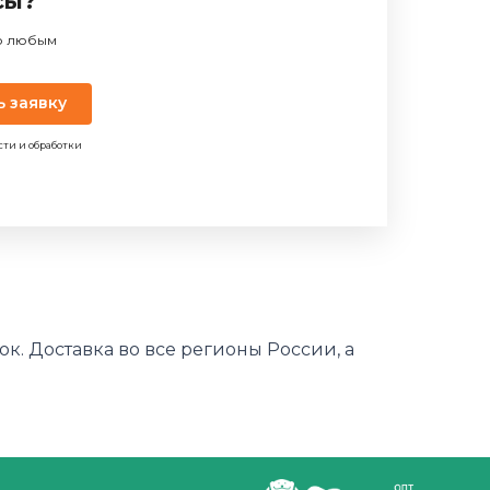
сы?
по любым
ь заявку
сти и обработки
к. Доставка во все регионы России, а