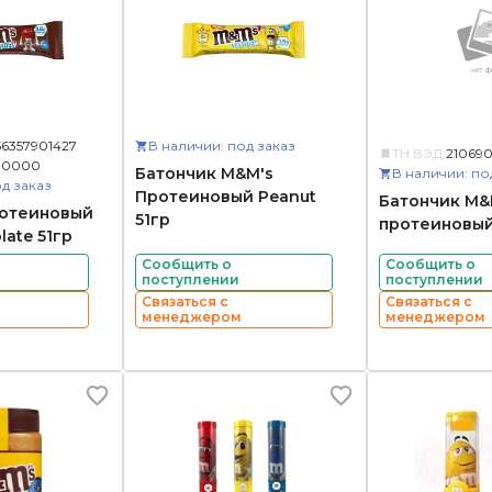
56357901427
В наличии: под заказ
ТН ВЭД:
21069
10000
Батончик M&M's
В наличии: по
д заказ
Протеиновый Peanut
Батончик M&
ротеиновый
51гр
протеиновый
ate 51гр
Сообщить о
Сообщить о
поступлении
поступлении
Связаться с
Связаться с
менеджером
менеджером