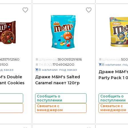
6357912560
Штрихкод:
5900951291616
Штрихкод:
500
19100
ТН ВЭД:
1704906200
В наличии: по
д заказ
В наличии: под заказ
Драже M&M's
's Double
Драже M&M's Salted
Party Pack 1 
ant Cookies
Caramel пакет 120гр
Сообщить о
Сообщить о
поступлении
поступлении
Связаться с
Связаться с
менеджером
менеджером