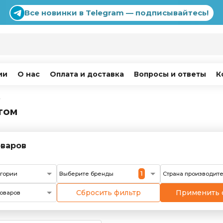
Все новинки в Telegram — подписывайтесь!
ии
О нас
Оплата и доставка
Вопросы и ответы
К
г
том
варов
1
егории
Выберите бренды
Страна производит
Сбросить фильтр
Применить 
оваров