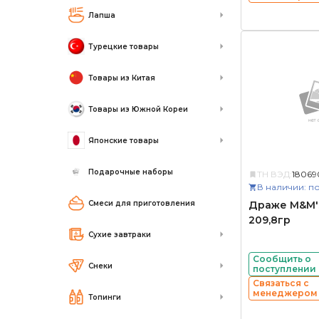
Лапша
Турецкие товары
Товары из Китая
Товары из Южной Кореи
Японские товары
Подарочные наборы
ТН ВЭД:
18069
В наличии: по
Смеси для приготовления
Драже M&M's
209,8гр
Сухие завтраки
Сообщить о
Снеки
поступлении
Связаться с
менеджером
Топинги