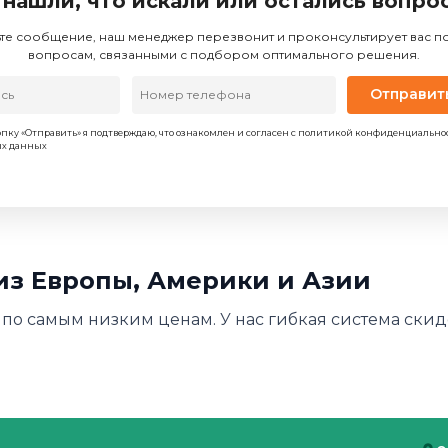
 нашли, что искали или остались вопро
те сообщение, наш менеджер перезвонит и проконсультирует вас 
вопросам, связанными с подбором оптимального решения.
Отправит
пку «Отправить» я подтверждаю, что ознакомлен и согласен с политикой конфиденциально
ых данных
из Европы, Америки и Азии
 по самым низким ценам. У нас гибкая система скидо