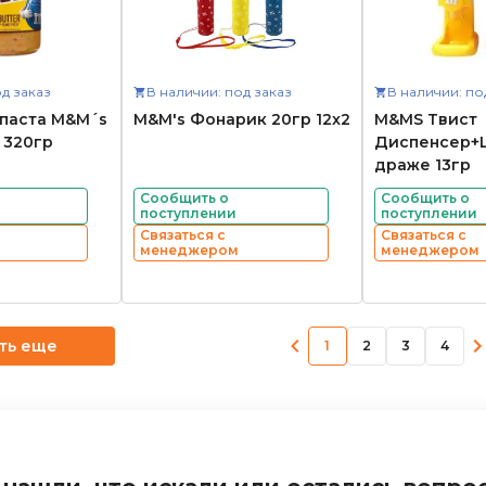
д заказ
В наличии: под заказ
В наличии: по
паста M&M´s
M&M's Фонарик 20гр 12x2
M&MS Твист
 320гр
Диспенсер+
драже 13гр
Сообщить о
Сообщить о
поступлении
поступлении
Связаться с
Связаться с
менеджером
менеджером
ть еще
1
2
3
4