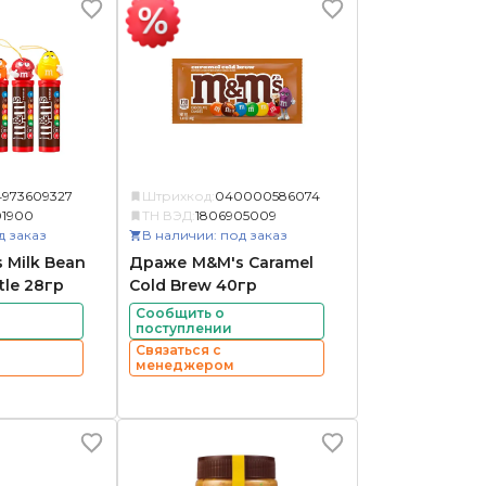
4973609327
Штрихкод:
040000586074
01900
ТН ВЭД:
1806905009
д заказ
В наличии: под заказ
 Milk Bean
Драже M&M's Caramel
tle 28гр
Cold Brew 40гр
Сообщить о
поступлении
Связаться с
менеджером