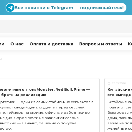
Все новинки в Telegram — подписывайтесь!
ии
О нас
Оплата и доставка
Вопросы и ответы
К
и
26.05.2026
ргетики оптом: Monster, Red Bull, Prime —
Китайские 
 брать на реализацию
это выгодн
гетики — один из самых стабильных сегментов в
Китайские сн
купают каждый день: студенты перед сессией,
года этот се
не, геймеры на стриме, офисные работники во
быстрорасту
е дня. Спрос почти не зависит от сезона,
дома, павиль
высокий — а значит, решение о покупке
везде на по
ыстро.
желейные ко