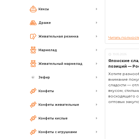
Кексы
Драже
Жевательная резинка
Читать полност
Мармелад
19.05.2026
Японские сла
Жевательный мармелад
позиций — Pock
Хотите разнооб
Зефир
внимание поку
сладости — от
вкусом, стиль
Конфеты
восходящего с
оптовых закупок
Конфеты жевательные
Конфеты кислые
Конфеты с игрушками