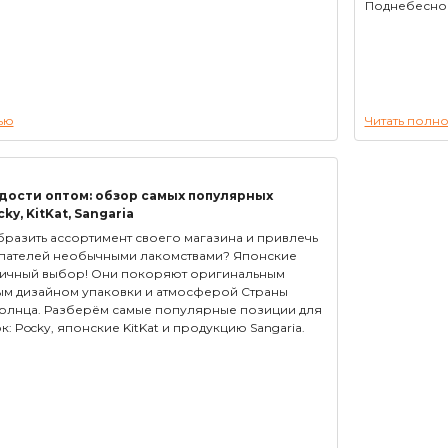
Поднебесно
ью
Читать полн
дости оптом: обзор самых популярных
y, KitKat, Sangaria
разить ассортимент своего магазина и привлечь
пателей необычными лакомствами? Японские
личный выбор! Они покоряют оригинальным
ным дизайном упаковки и атмосферой Страны
олнца. Разберём самые популярные позиции для
: Pocky, японские KitKat и продукцию Sangaria.