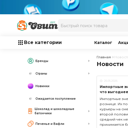
Все категории
Каталог
Акц
Главная
Новост
Бренды
Новости
Страны
26.05.2026
Новинки
Импортные эне
что выгоднее
Импортные энер
Ожидается поступление
рознице. Их по
курьеры на сме
Шоколад и шоколадные
батончики
второй половин
средний чек не
Печенье и Вафли
принимается б