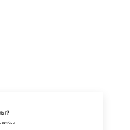
сы?
по любым