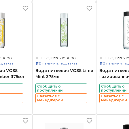
100000
ТН ВЭД:
2202100000
ТН ВЭД:
22021
д заказ
В наличии: под заказ
В наличии: по
ая VOSS
Вода питьевая VOSS Lime
Вода питьев
mber 375мл
Mint 375мл
газированна
Сообщить о
Сообщить о
поступлении
поступлении
Связаться с
Связаться с
менеджером
менеджером