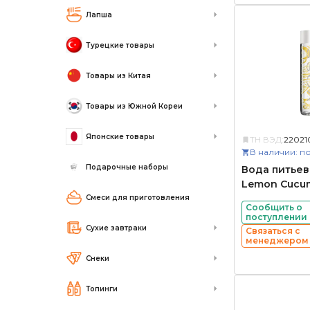
Лапша
Турецкие товары
Товары из Китая
Товары из Южной Кореи
Японские товары
ТН ВЭД:
2202
В наличии: по
Подарочные наборы
Вода питьев
Lemon Cucu
Смеси для приготовления
Сообщить о
поступлении
Сухие завтраки
Связаться с
менеджером
Снеки
Топинги