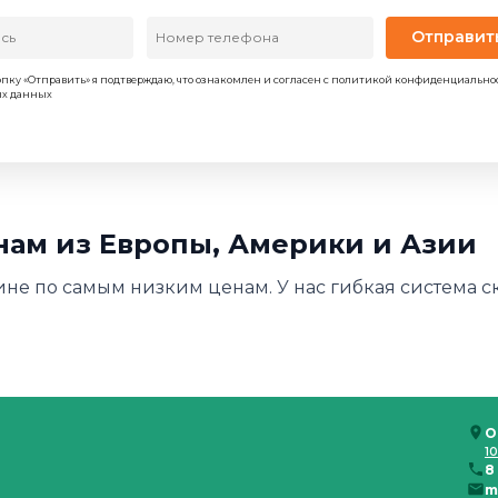
Отправит
пку «Отправить» я подтверждаю, что ознакомлен и согласен с политикой конфиденциально
ых данных
нам из Европы, Америки и Азии
ине по самым низким ценам. У нас гибкая система с
О
10
8
m