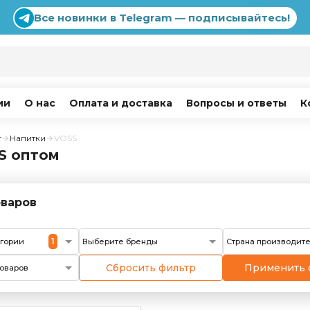
Все новинки в Telegram — подписывайтесь!
ии
О нас
Оплата и доставка
Вопросы и ответы
К
г
Напитки
VOSS
S оптом
варов
1
егории
Выберите бренды
Страна производит
Сбросить фильтр
Применить 
оваров