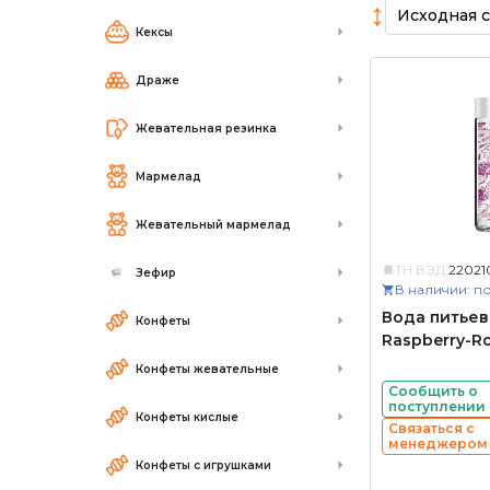
↕
Кексы
Драже
Жевательная резинка
Мармелад
Жевательный мармелад
ТН ВЭД:
2202
Зефир
В наличии: по
Вода питьев
Конфеты
Raspberry-R
Конфеты жевательные
Сообщить о
поступлении
Конфеты кислые
Связаться с
менеджером
Конфеты с игрушками