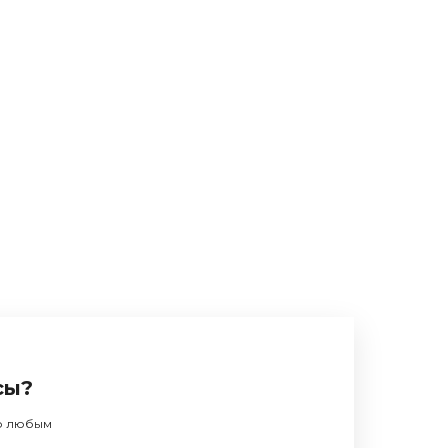
сы?
по любым