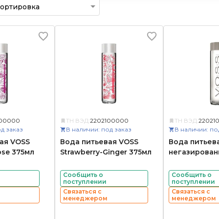
100000
ТН ВЭД:
2202100000
ТН ВЭД:
22021
д заказ
В наличии: под заказ
В наличии: по
ая VOSS
Вода питьевая VOSS
Вода питьев
ose 375мл
Strawberry-Ginger 375мл
негазирован
Сообщить о
Сообщить о
поступлении
поступлении
Связаться с
Связаться с
менеджером
менеджером