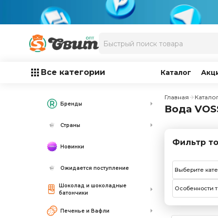
Все категории
Каталог
Акц
Главная
Катало
Бренды
Вода VOS
Страны
Фильтр то
Новинки
Ожидается поступление
Выберите кат
Шоколад и шоколадные
Особенности т
батончики
Печенье и Вафли