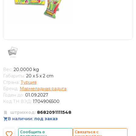
Вес:
20.0000 kg
Габариты:
20 x 5 x 2 cm
Страна:
Турция
Бренд:
Мармеладная радуга
Годен до:
01.09.2027
Код ТН ВЭД:
1704906500
штрихкод:
8682091111548
В наличии:
под заказ
Сообщить о
Связаться с