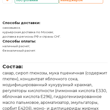
поступлении
менеджером
Способы доставки:
самовывоз;
курьерская доставка по Москве;
доставка в регионы РФ и страны СНГ.
Способы оплаты:
наличный расчет;
безналичный расчет.
Состав:
сахар, сироп глюкозы, мука пшеничная (содержит
глютен), концентрат яблочного сока,
модифицированный кукурузный крахмал,
регуляторы кислотности (лимонная кислота Е330,
яблочная кислота Е296), гидрогенизированное
масло пальмовое, ароматизатор, эмульгаторы,
сорбит Е420(i), моно- и диглицериды жирных