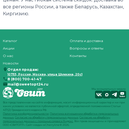
все регионы России, а также Беларусь, Казахстан,
Киргизию.
Каталог
Оплата и доставка
Акции
Вопросы и ответы
О нас
Контакты
Новости
Отдел продаж:
107113, Россия, Москва, улица Шумкина, 20с1
8 (800) 700-41-47
mail@sweetopt24.ru
Мы в социальных медиа:
Вся представленная на сайте информация, носит информационный характер и ни при
каких условиях не является публичной офертой, определяемой положениями Статьи
437(2) Гражданского кодекса РФ.
Политика конфиденциальности
;
Политика в отношении обработки персональных
данных
;
Согласие на обработку персональных данных
;
Согласие на обработку
персональных данных с помощью сервиса Яндекс
. Все права защищены и принадлежат
ООО «СВИТОПТ». Сайт создан в
Cherryline
© 2026.