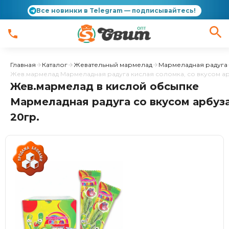
Все новинки в Telegram — подписывайтесь!
Главная
Каталог
Жевательный мармелад
Мармеладная радуга
Жев.мармелад Мармеладная радуга кислая соломка, со вкусом а
Жев.мармелад в кислой обсыпке
Мармеладная радуга со вкусом арбуз
20гр.