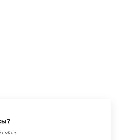
сы?
по любым