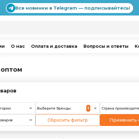
Все новинки в Telegram — подписывайтесь!
ии
О нас
Оплата и доставка
Вопросы и ответы
К
г
 оптом
варов
1
егории
Выберите бренды
Страна производит
Сбросить фильтр
Применить 
оваров