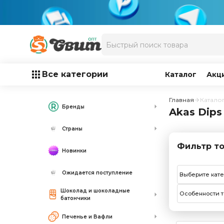
Все категории
Каталог
Акц
Главная
Катало
Бренды
Akas Dips
Страны
Фильтр то
Новинки
Ожидается поступление
Выберите кат
Шоколад и шоколадные
Особенности т
батончики
Печенье и Вафли