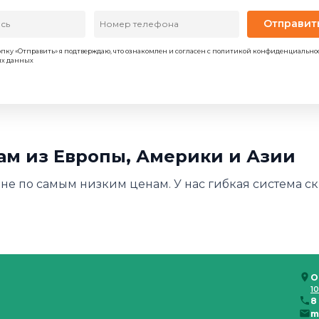
Отправит
пку «Отправить» я подтверждаю, что ознакомлен и согласен с политикой конфиденциально
ых данных
нам из Европы, Америки и Азии
ине по самым низким ценам. У нас гибкая система ск
О
10
8
m