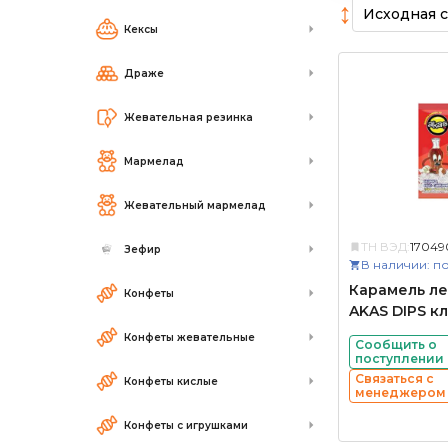
↕
Кексы
Драже
Жевательная резинка
Мармелад
Жевательный мармелад
ТН ВЭД:
17049
Зефир
В наличии: по
Карамель л
Конфеты
AKAS DIPS к
Конфеты жевательные
Сообщить о
поступлении
Связаться с
Конфеты кислые
менеджером
Конфеты с игрушками