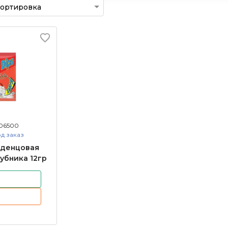
06500
д заказ
еденцовая
лубника 12гр