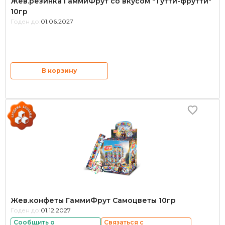
Жев.резинка ГаммиФрут со вкусом "Тутти-фрутти"
10гр
Годен до:
01.06.2027
В корзину
Жев.конфеты ГаммиФрут Самоцветы 10гр
Годен до:
01.12.2027
Сообщить о
Связаться с