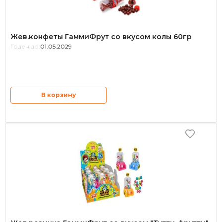
Жев.конфеты ГаммиФрут со вкусом колы 60гр
Годен до:
01.05.2029
В корзину