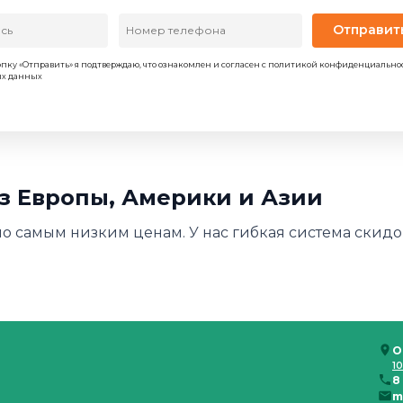
Отправит
пку «Отправить» я подтверждаю, что ознакомлен и согласен с политикой конфиденциально
ых данных
из Европы, Америки и Азии
по самым низким ценам. У нас гибкая система скидок
О
10
8
m