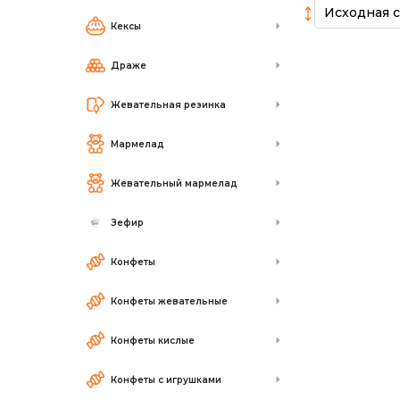
↕
Кексы
Драже
Жевательная резинка
Мармелад
Жевательный мармелад
Зефир
Конфеты
Конфеты жевательные
Конфеты кислые
Конфеты с игрушками