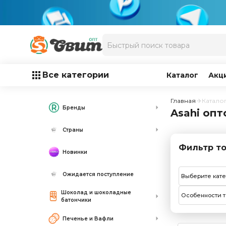
Все категории
Каталог
Акц
Главная
Катало
Бренды
Asahi опт
Страны
Фильтр то
Новинки
Ожидается поступление
Выберите кат
Шоколад и шоколадные
Особенности т
батончики
Печенье и Вафли