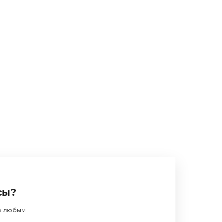
сы?
по любым