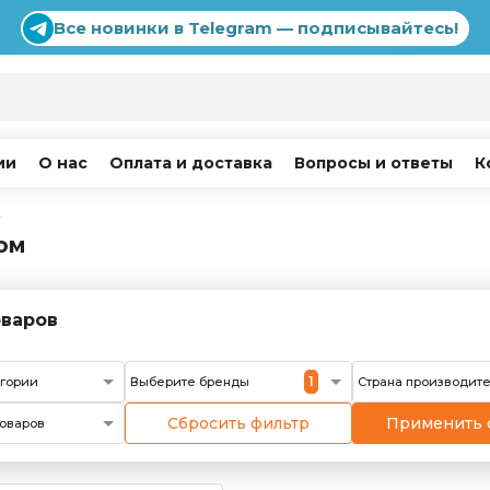
Все новинки в Telegram — подписывайтесь!
ии
О нас
Оплата и доставка
Вопросы и ответы
К
г
ом
варов
1
егории
Выберите бренды
Страна производит
Сбросить фильтр
Применить 
оваров