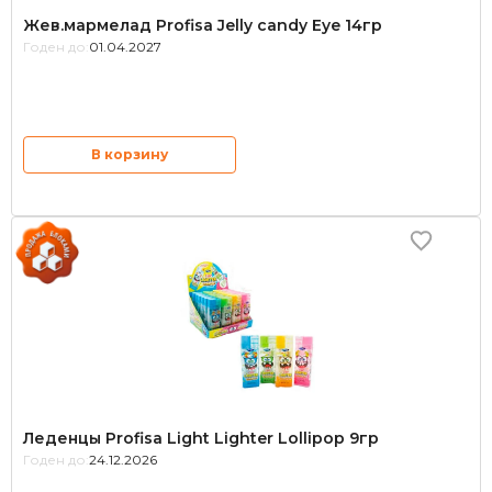
Жев.мармелад Profisa Jelly candy Eye 14гр
Годен до:
01.04.2027
В корзину
Леденцы Profisa Light Lighter Lollipop 9гр
Годен до:
24.12.2026