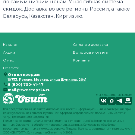
по самым низким ценам. У нас гибкая система
скидок. Доставка во все регионы России, а также
Беларусь, Казахстан, Киргизию.
Каталог
Оплата и доставка
Акции
Вопросы и ответы
О нас
Контакты
Новости
Отдел продаж:
107113, Россия, Москва, улица Шумкина, 20с1
8 (800) 700-41-47
mail@sweetopt24.ru
Мы в социальных медиа:
Вся представленная на сайте информация, носит информационный характер и ни при
каких условиях не является публичной офертой, определяемой положениями Статьи
437(2) Гражданского кодекса РФ.
Политика конфиденциальности
;
Политика в отношении обработки персональных
данных
;
Согласие на обработку персональных данных
;
Согласие на обработку
персональных данных с помощью сервиса Яндекс
. Все права защищены и принадлежат
ООО «СВИТОПТ». Сайт создан в
Cherryline
© 2026.