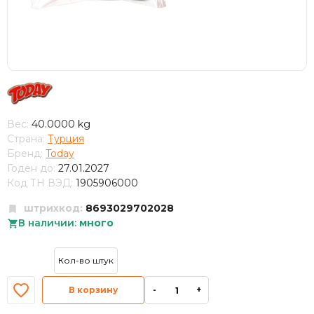
Вес:
40.0000 kg
Страна:
Турция
Бренд:
Today
Годен до:
27.01.2027
Код ТН ВЭД:
1905906000
штрихкод:
8693029702028
В наличии:
много
В корзину
-
+