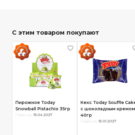
С этим товаром покупают
Пирожное Today
Кекс Today Souffle Cak
Snowball Pistachio 35гр
с шоколадным кремом
Годен до:
15.04.2027
40гр
Годен до:
15.01.2027