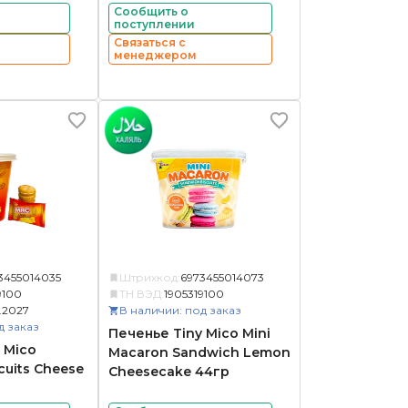
Сообщить о
поступлении
Связаться с
менеджером
3455014035
Штрихкод:
6973455014073
9100
ТН ВЭД:
1905319100
.2027
В наличии: под заказ
д заказ
Печенье Tiny Mico Mini
 Mico
Macaron Sandwich Lemon
cuits Cheese
Cheesecake 44гр