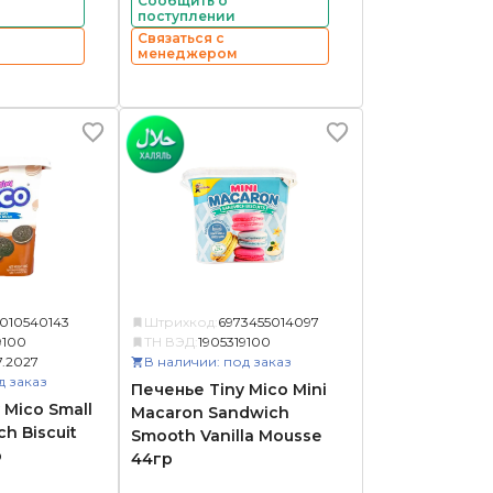
Сообщить о
поступлении
Связаться с
менеджером
1010540143
Штрихкод:
6973455014097
9100
ТН ВЭД:
1905319100
7.2027
В наличии: под заказ
д заказ
Печенье Tiny Mico Mini
 Mico Small
Macaron Sandwich
h Biscuit
Smooth Vanilla Mousse
р
44гр