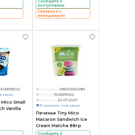
Сообщить о
поступлении
Связаться с
менеджером
2345678902
Штрихкод:
9551010540181
д заказ
ТН ВЭД:
1905319100
Годен до:
24.07.2027
 Mico Small
В наличии: под заказ
h Vanilla
Печенье Tiny Mico
Macaron Sandwich Ice
Cream Matcha 88гр
Сообщить о