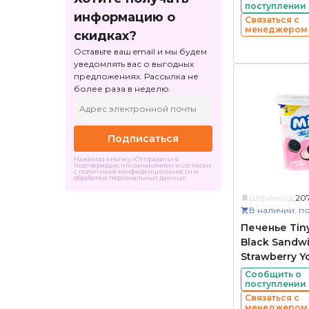
поступлении
информацию о
Связаться с
менеджером
скидках?
Оставьте ваш email и мы будем
уведомлять вас о выгодных
предложениях. Рассылка не
более раза в неделю.
Подписаться
Нажимая кнопку «Отправить» я
подтверждаю, что ознакомлен и согласен
с политикой конфиденциальности и
обработки персональных данных
Штрихкод:
20
В наличии: по
Печенье Tiny
Black Sandwi
Strawberry Y
Сообщить о
поступлении
Связаться с
менеджером