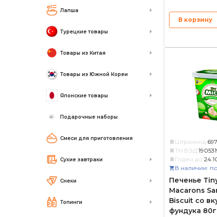
Лапша
В корзину
Турецкие товары
Товары из Китая
Товары из Южной Кореи
Японские товары
Подарочные наборы
Смеси для приготовления
Штрихкод:
697
ТН ВЭД:
19053
Годен до:
24.1
Сухие завтраки
В наличии: по
Печенье Tin
Снеки
Macarons Sa
Biscuit со в
Топинги
фундука 80г