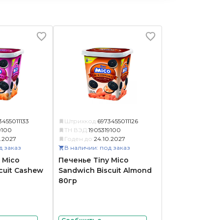
3455011133
Штрихкод:
6973455011126
9100
ТН ВЭД:
1905319100
0.2027
Годен до:
24.10.2027
д заказ
В наличии: под заказ
 Mico
Печенье Tiny Mico
cuit Cashew
Sandwich Biscuit Almond
80гр