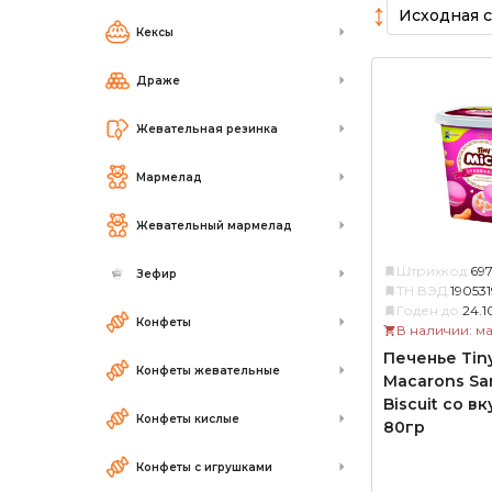
↕
Кексы
Драже
Жевательная резинка
Мармелад
Жевательный мармелад
Штрихкод:
697
Зефир
ТН ВЭД:
19053
Годен до:
24.1
Конфеты
В наличии: м
Печенье Tin
Конфеты жевательные
Macarons Sa
Biscuit со в
Конфеты кислые
80гр
Конфеты с игрушками