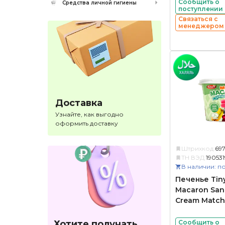
Сообщить о
Средства личной гигиены
поступлении
Связаться с
менеджером
Доставка
Узнайте, как выгодно
оформить доставку
Штрихкод:
69
ТН ВЭД:
19053
В наличии: по
Печенье Tiny
Macaron San
Cream Match
Хотите получать
Сообщить о