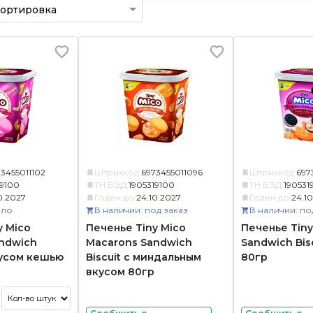
3455011102
Штрихкод:
6973455011096
Штрихкод:
697
19100
ТН ВЭД:
1905319100
ТН ВЭД:
190531
0.2027
Годен до:
24.10.2027
Годен до:
24.1
ало
В наличии: под заказ
В наличии: по
y Mico
Печенье Tiny Mico
Печенье Tiny
ndwich
Macarons Sandwich
Sandwich Bis
кусом кешью
Biscuit с миндальным
80гр
вкусом 80гр