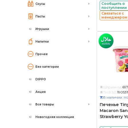
Сообщить о
Соусы
поступлении
Связаться с
Пасты
менеджером
Игрушки
Напитки
Прочее
Без категории
DIPPO
Штрихкод:
69
Акция
ТН ВЭД:
19053
В наличии: по
Печенье Tiny
Все товары
Macaron San
Strawberry Y
Новогодняя коллекция