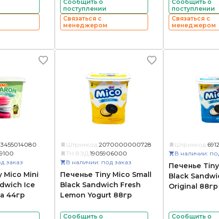
Сообщить о
Сообщить о
поступлении
поступлении
Связаться с
Связаться с
менеджером
менеджером
73455014080
Штрихкод:
2070000000728
Штрихкод:
691
19100
ТН ВЭД:
1905906000
В наличии: по
д заказ
В наличии: под заказ
Печенье Tiny
 Mico Mini
Печенье Tiny Mico Small
Black Sandwic
dwich Ice
Black Sandwich Fresh
Original 88гр
a 44гр
Lemon Yogurt 88гр
Сообщить о
Сообщить о