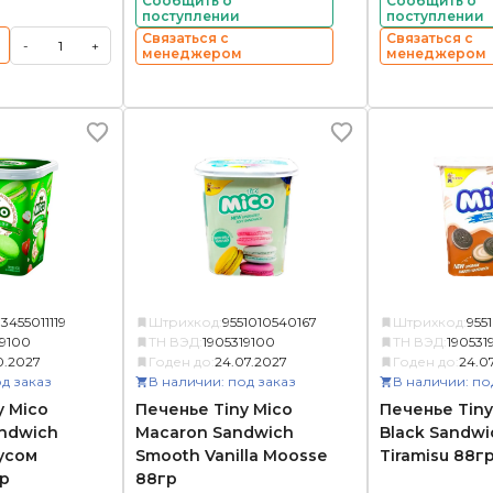
Сообщить о
Сообщить о
поступлении
поступлении
Связаться с
Связаться с
-
+
менеджером
менеджером
3455011119
Штрихкод:
9551010540167
Штрихкод:
955
19100
ТН ВЭД:
1905319100
ТН ВЭД:
190531
0.2027
Годен до:
24.07.2027
Годен до:
24.0
д заказ
В наличии: под заказ
В наличии: по
y Mico
Печенье Tiny Mico
Печенье Tiny
ndwich
Macaron Sandwich
Black Sandwic
кусом
Smooth Vanilla Moosse
Tiramisu 88г
р
88гр