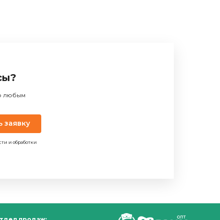
сы?
по любым
ь заявку
сти и обработки
тдел продаж: