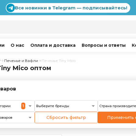
Все новинки в Telegram — подписывайтесь!
ии
О нас
Оплата и доставка
Вопросы и ответы
К
г
Печенье и Вафли
Печенье Tiny Mico
iny Mico оптом
варов
1
егории
Выберите бренды
Страна производит
Сбросить фильтр
Применить 
оваров