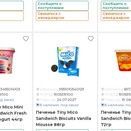
Сообщить о
Сообщить о
поступлении
поступлении
Связаться с
Связаться с
менеджером
менеджером
73455014103
Штрихкод:
9551010540129
Штрихкод:
697
19100
ТН ВЭД:
1905319100
ТН ВЭД:
190531
д заказ
Годен до:
24.07.2027
Годен до:
19.06
В наличии: под заказ
В наличии: по
 Mico Mini
Печенье Tiny Mico
Печенье Tiny
dwich Fresh
Sandwich Biscuits Vanilla
Sandwich Bis
ogurt 44гр
Mousse 88гр
72гр