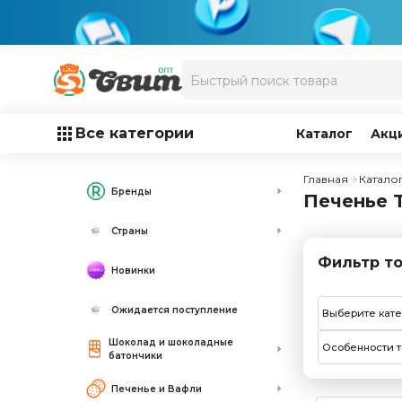
Все категории
Каталог
Акц
Главная
Катало
Бренды
Печенье T
Страны
Фильтр то
Новинки
Ожидается поступление
Выберите кат
Шоколад и шоколадные
Особенности т
батончики
Печенье и Вафли