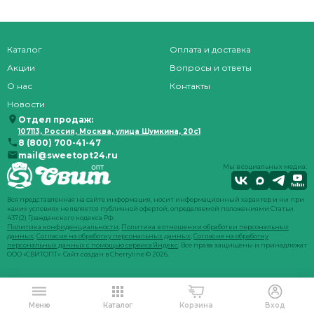
Каталог
Оплата и доставка
Акции
Вопросы и ответы
О нас
Контакты
Новости
Отдел продаж:
107113, Россия, Москва, улица Шумкина, 20с1
8 (800) 700-41-47
mail@sweetopt24.ru
Мы в социальных медиа:
Вся представленная на сайте информация, носит информационный характер и ни при
каких условиях не является публичной офертой, определяемой положениями Статьи
437(2) Гражданского кодекса РФ.
Политика конфиденциальности
;
Политика в отношении обработки персональных
данных
;
Согласие на обработку персональных данных
;
Согласие на обработку
персональных данных с помощью сервиса Яндекс
. Все права защищены и принадлежат
ООО «СВИТОПТ». Сайт создан в
Cherryline
© 2026.
Меню
Каталог
Корзина
Вход