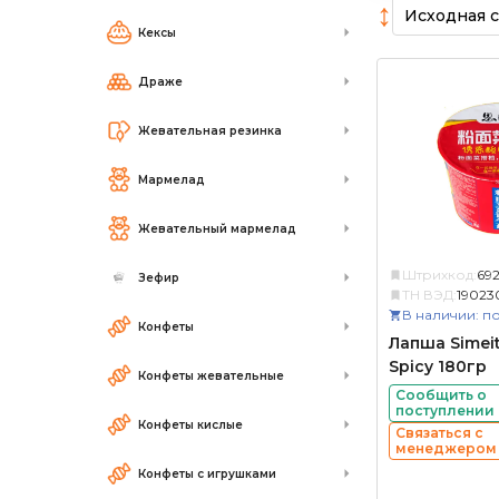
↕
Кексы
Драже
Жевательная резинка
Мармелад
Жевательный мармелад
Штрихкод:
69
Зефир
ТН ВЭД:
19023
В наличии: по
Конфеты
Лапша Simeit
Spicy 180гр
Конфеты жевательные
Сообщить о
поступлении
Конфеты кислые
Связаться с
менеджером
Конфеты с игрушками