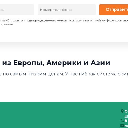
Отправит
пку «Отправить» я подтверждаю, что ознакомлен и согласен с политикой конфиденциально
ых данных
м из Европы, Америки и Азии
е по самым низким ценам. У нас гибкая система скид
О
10
8
m