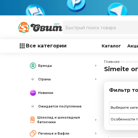
Все категории
Каталог
Акц
Главная
Катало
Бренды
Simeite о
Страны
Фильтр то
Новинки
Ожидается поступление
Выберите кат
Шоколад и шоколадные
Особенности т
батончики
Печенье и Вафли