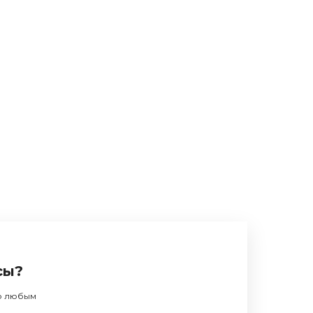
сы?
по любым