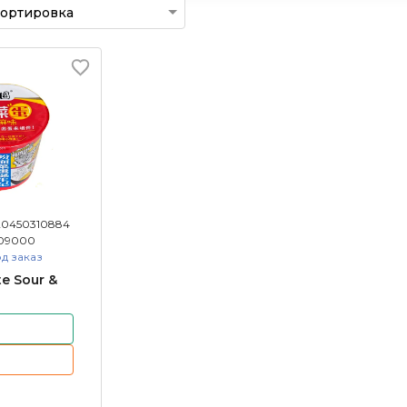
20450310884
09000
д заказ
e Sour &