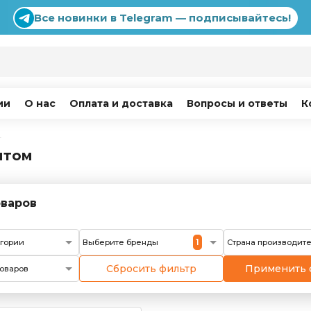
Все новинки в Telegram — подписывайтесь!
ии
О нас
Оплата и доставка
Вопросы и ответы
К
г
птом
варов
1
егории
Выберите бренды
Страна производит
Сбросить фильтр
Применить 
оваров