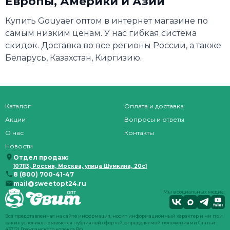
Европы, Америки и Азии
Купить Gouyaer оптом в интернет магазине по
самым низким ценам. У нас гибкая система
скидок. Доставка во все регионы России, а также
Беларусь, Казахстан, Киргизию.
Каталог
Оплата и доставка
Акции
Вопросы и ответы
О нас
Контакты
Новости
Отдел продаж:
107113, Россия, Москва, улица Шумкина, 20с1
8 (800) 700-41-47
mail@sweetopt24.ru
Мы в социальных медиа:
Вся представленная на сайте информация, носит информационный характер и ни при
каких условиях не является публичной офертой, определяемой положениями Статьи
437(2) Гражданского кодекса РФ.