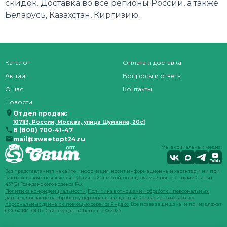
скидок. Доставка во все регионы России, а также
Беларусь, Казахстан, Киргизию.
Каталог
Оплата и доставка
Акции
Вопросы и ответы
О нас
Контакты
Новости
Отдел продаж:
107113, Россия, Москва, улица Шумкина, 20с1
8 (800) 700-41-47
mail@sweetopt24.ru
Мы в социальных медиа:
Вся представленная на сайте информация, носит информационный характер и ни при
каких условиях не является публичной офертой, определяемой положениями Статьи
437(2) Гражданского кодекса РФ.
Политика конфиденциальности
;
Политика в отношении обработки персональных
данных
;
Согласие на обработку персональных данных
;
Согласие на обработку
персональных данных с помощью сервиса Яндекс
. Все права защищены и принадлежат
ООО «СВИТОПТ». Сайт создан в
Cherryline
© 2026.