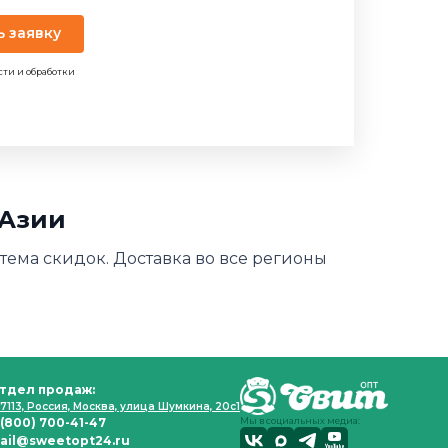
ь заявку
сти и обработки
 Азии
стема скидок. Доставка во все регионы
тдел продаж:
7113, Россия, Москва, улица Шумкина, 20с1
 (800) 700-41-47
Мы в социальных медиа:
ail@sweetopt24.ru