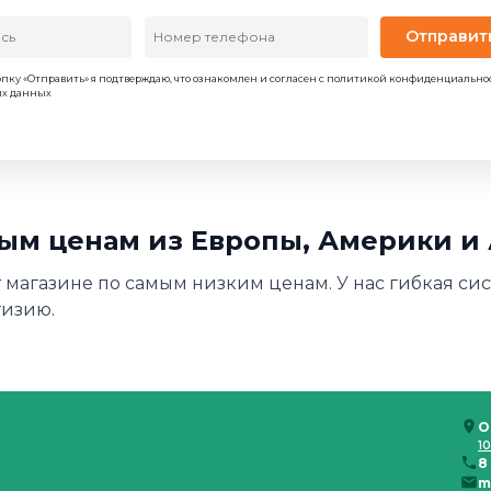
Отправит
пку «Отправить» я подтверждаю, что ознакомлен и согласен с политикой конфиденциально
ых данных
овым ценам из Европы, Америки и
ет магазине по самым низким ценам. У нас гибкая си
гизию.
О
10
8
m