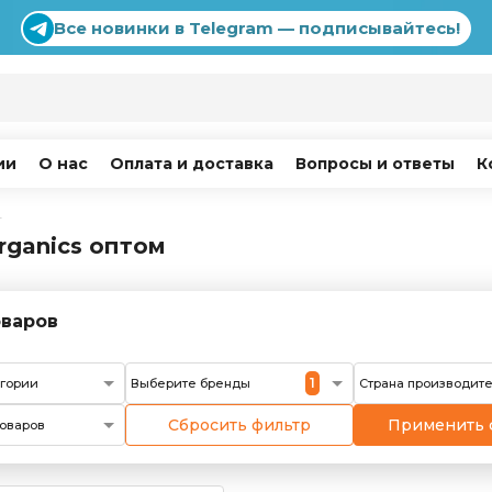
Все новинки в Telegram — подписывайтесь!
ии
О нас
Оплата и доставка
Вопросы и ответы
К
г
Organics оптом
варов
1
егории
Выберите бренды
Страна производит
Сбросить фильтр
Применить 
оваров