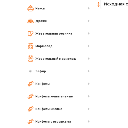
↕
Кексы
Драже
Жевательная резинка
Мармелад
Жевательный мармелад
Зефир
Конфеты
Конфеты жевательные
Конфеты кислые
Конфеты с игрушками