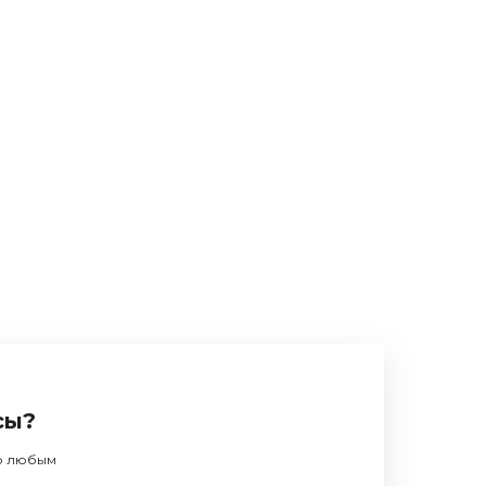
сы?
по любым