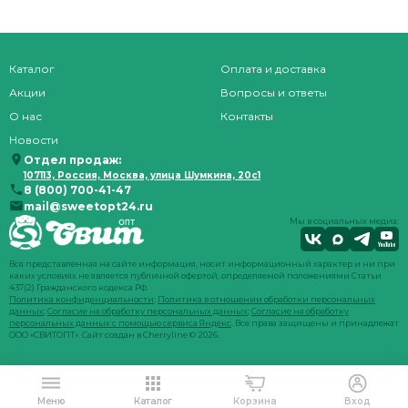
Каталог
Оплата и доставка
Акции
Вопросы и ответы
О нас
Контакты
Новости
Отдел продаж:
107113, Россия, Москва, улица Шумкина, 20с1
8 (800) 700-41-47
mail@sweetopt24.ru
Мы в социальных медиа:
Вся представленная на сайте информация, носит информационный характер и ни при
каких условиях не является публичной офертой, определяемой положениями Статьи
437(2) Гражданского кодекса РФ.
Политика конфиденциальности
;
Политика в отношении обработки персональных
данных
;
Согласие на обработку персональных данных
;
Согласие на обработку
персональных данных с помощью сервиса Яндекс
. Все права защищены и принадлежат
ООО «СВИТОПТ». Сайт создан в
Cherryline
© 2026.
Меню
Каталог
Корзина
Вход