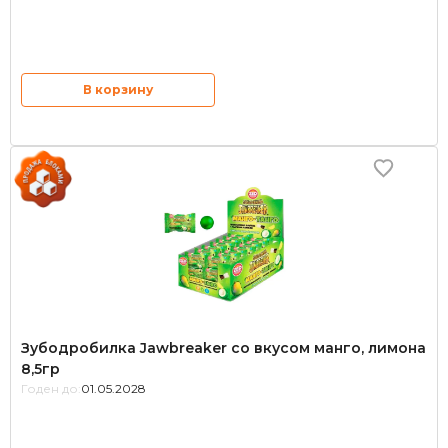
В корзину
Зубодробилка Jawbreaker со вкусом манго, лимона
8,5гр
Годен до:
01.05.2028