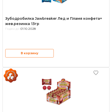
Зубодробилка Jawbreaker Лед и Пламя конфета+
жев.резинка 13гр
Годен до:
01.10.2028
В корзину