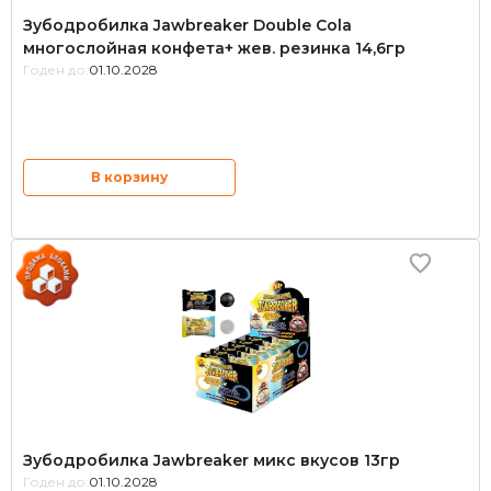
Зубодробилка Jawbreaker Double Cola
многослойная конфета+ жев. резинка 14,6гр
Годен до:
01.10.2028
В корзину
Зубодробилка Jawbreaker микс вкусов 13гр
Годен до:
01.10.2028