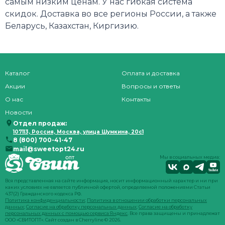
самым низким ценам. У нас гибкая система
скидок. Доставка во все регионы России, а также
Беларусь, Казахстан, Киргизию.
Каталог
Оплата и доставка
Акции
Вопросы и ответы
О нас
Контакты
Новости
Отдел продаж:
107113, Россия, Москва, улица Шумкина, 20с1
8 (800) 700-41-47
mail@sweetopt24.ru
Мы в социальных медиа:
Вся представленная на сайте информация, носит информационный характер и ни при
каких условиях не является публичной офертой, определяемой положениями Статьи
437(2) Гражданского кодекса РФ.
Политика конфиденциальности
;
Политика в отношении обработки персональных
данных
;
Согласие на обработку персональных данных
;
Согласие на обработку
персональных данных с помощью сервиса Яндекс
. Все права защищены и принадлежат
ООО «СВИТОПТ». Сайт создан в
Cherryline
© 2026.