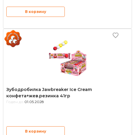
В корзину
Зубодробилка Jawbreaker Ice Cream
конфета+жев.резинка 41гр
Годен до:
01.05.2028
В корзину