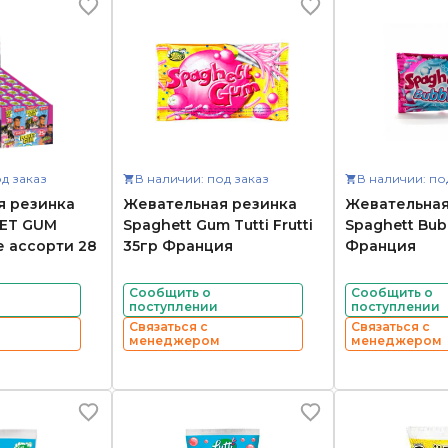
д заказ
В наличии: под заказ
В наличии: по
я резинка
Жевательная резинка
Жевательная
ET GUM
Spaghett Gum Tutti Frutti
Spaghett Bubb
 ассорти 28
35гр Франция
Франция
Сообщить о
Сообщить о
поступлении
поступлении
Связаться с
Связаться с
менеджером
менеджером