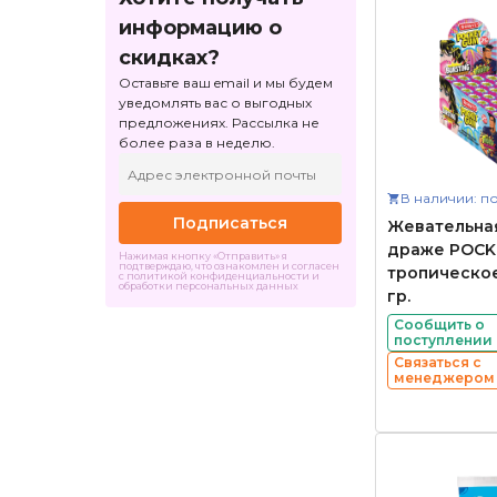
информацию о
скидках?
Оставьте ваш email и мы будем
уведомлять вас о выгодных
предложениях. Рассылка не
более раза в неделю.
В наличии: по
Подписаться
Жевательна
драже POCK
Нажимая кнопку «Отправить» я
подтверждаю, что ознакомлен и согласен
тропическое
с политикой конфиденциальности и
обработки персональных данных
гр.
Сообщить о
поступлении
Связаться с
менеджером