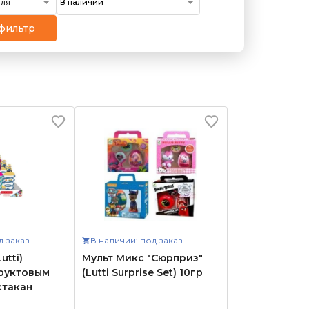
еля
фильтр
д заказ
В наличии: под заказ
utti)
Мульт Микс "Сюрприз"
руктовым
(Lutti Surprise Set) 10гр
стакан