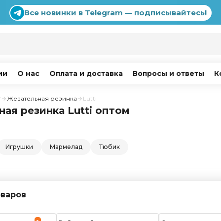
Все новинки в Telegram — подписывайтесь!
ии
О нас
Оплата и доставка
Вопросы и ответы
К
г
Жевательная резинка
Lutti
ая резинка Lutti оптом
Игрушки
Мармелад
Тюбик
варов