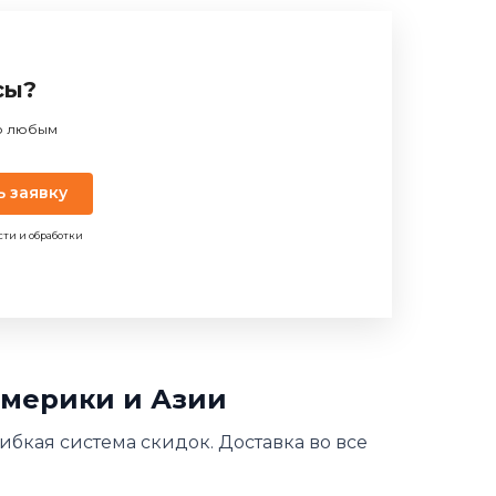
сы?
по любым
ь заявку
сти и обработки
Америки и Азии
ибкая система скидок. Доставка во все