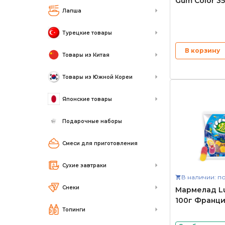
Gum Color 3
Лапша
Турецкие товары
В корзину
Товары из Китая
Товары из Южной Кореи
Японские товары
Подарочные наборы
Смеси для приготовления
Сухие завтраки
В наличии: по
Снеки
Мармелад Lu
100г Франц
Топинги