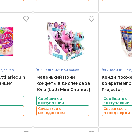
д заказ
В наличии: под заказ
В наличии: по
ti arlequin
Маленький Пони
Кенди прож
ранция
конфеты в диспенсере
конфеты 8гр(
10гр (Lutti Mini Chompz)
Projector)
Сообщить о
Сообщить о
поступлении
поступлении
Связаться с
Связаться с
менеджером
менеджером