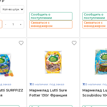
5гр
Сообщить о
Сообщить о
поступлении
поступлении
Связаться с
Связаться с
-
+
менеджером
менеджером
д заказ
В наличии: под заказ
В наличии: по
tti SURFFIZZ
Мармелад Lutti Sure
Мармелад Lut
ия
Fotter 130г Франция
Scoubidou 1