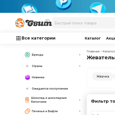
Все категории
Каталог
Акц
Главная
Катало
Бренды
Жевательн
Страны
Жвачка
Новинки
Ожидается поступление
Шоколад и шоколадные
Фильтр то
батончики
Печенье и Вафли