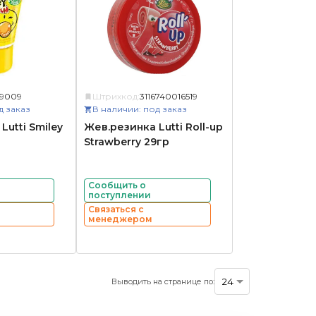
09009
Штрихкод:
3116740016519
д заказ
В наличии: под заказ
Lutti Smiley
Жев.резинка Lutti Roll-up
Strawberry 29гр
Сообщить о
поступлении
Связаться с
менеджером
Выводить на странице по: