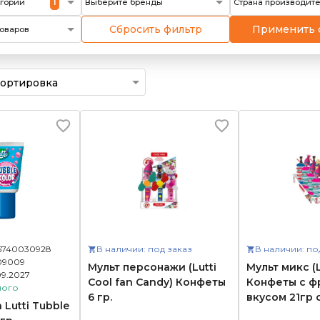
1
егории
Выберите бренды
Страна производит
Сбросить фильтр
Применить 
оваров
16740030928
В наличии: под заказ
В наличии: по
09009
Мульт персонажи (Lutti
Мульт микс (L
09.2027
Cool fan Candy) Конфеты
Конфеты с ф
ного
6 гр.
вкусом 21гр 
Lutti Tubble