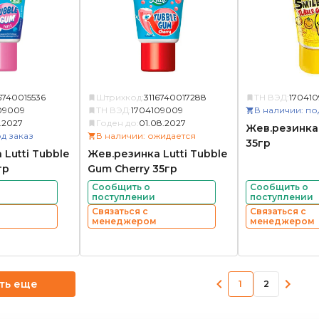
6740015536
Штрихкод:
3116740017288
ТН ВЭД:
17041
09009
ТН ВЭД:
1704109009
В наличии: по
1.2027
Годен до:
01.08.2027
Жев.резинка 
д заказ
В наличии: ожидается
35гр
Lutti Tubble
Жев.резинка Lutti Tubble
гр
Gum Cherry 35гр
Сообщить о
Сообщить о
поступлении
поступлении
Связаться с
Связаться с
менеджером
менеджером
ть еще
1
2