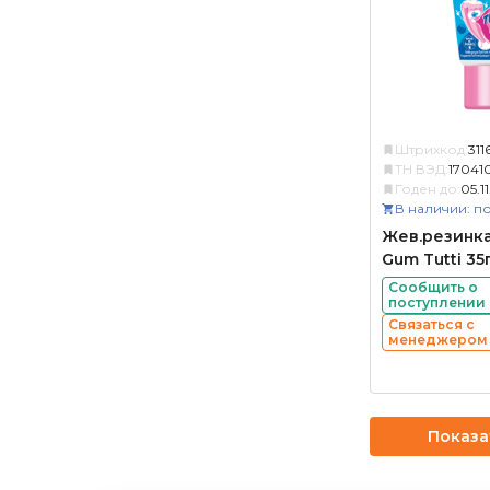
Штрихкод:
311
ТН ВЭД:
17041
Годен до:
05.1
В наличии: по
Жев.резинка 
Gum Tutti 35
Сообщить о
поступлении
Связаться с
менеджером
Показа