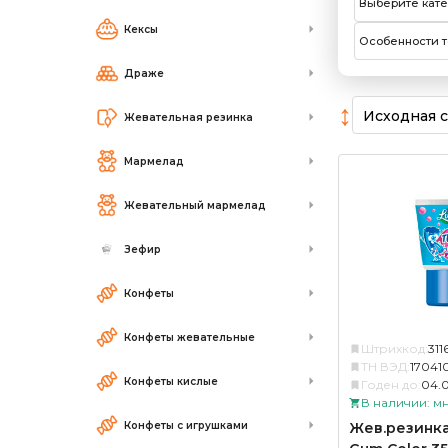
Выберите кат
Кексы
Особенности т
Драже
↕
Жевательная резинка
Мармелад
Жевательный мармелад
Зефир
Конфеты
Конфеты жевательные
Штрихкод:
31
ТН ВЭД:
17041
Конфеты кислые
Годен до:
04.
В наличии: м
Конфеты с игрушками
Жев.резинка 