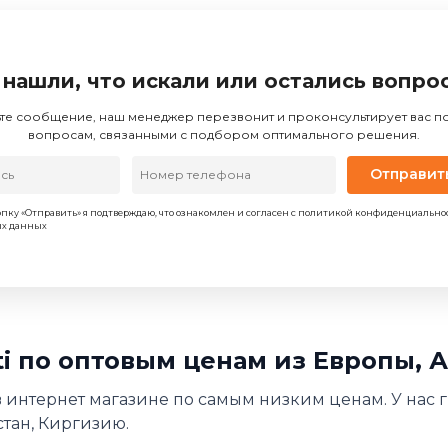
 нашли, что искали или остались вопро
те сообщение, наш менеджер перезвонит и проконсультирует вас 
вопросам, связанными с подбором оптимального решения.
Отправит
пку «Отправить» я подтверждаю, что ознакомлен и согласен с политикой конфиденциально
ых данных
ti по оптовым ценам из Европы, 
в интернет магазине по самым низким ценам. У нас г
стан, Киргизию.