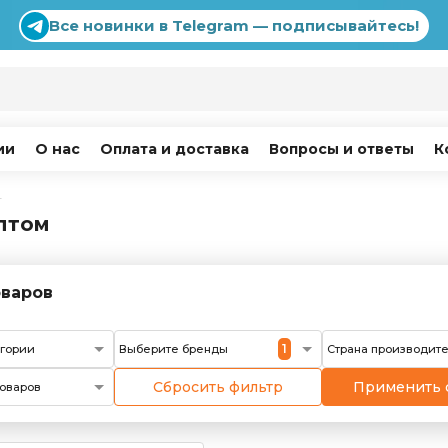
Все новинки в Telegram — подписывайтесь!
ии
О нас
Оплата и доставка
Вопросы и ответы
К
г
птом
варов
1
егории
Выберите бренды
Страна производит
Сбросить фильтр
Применить 
оваров