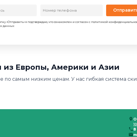
Отправит
пку «Отправить» я подтверждаю, что ознакомлен и согласен с политикой конфиденциально
ых данных
 из Европы, Америки и Азии
е по самым низким ценам. У нас гибкая система скид
О
10
8
m