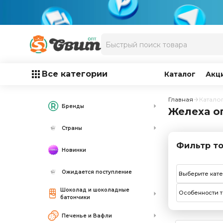
Все категории
Каталог
Акц
Главная
Катало
Бренды
Желеха о
Страны
Фильтр то
Новинки
Ожидается поступление
Выберите кат
Шоколад и шоколадные
Особенности т
батончики
Печенье и Вафли