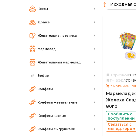
↕
Кексы
Драже
Жевательная резинка
Мармелад
Жевательный мармелад
Штрихкод:
69
Зефир
ТН ВЭД:
17049
В наличии: о
Конфеты
Мармелад ж
Желеха Сла
Конфеты жевательные
80гр
Сообщить о
Конфеты кислые
поступлении
Связаться с
менеджером
Конфеты с игрушками