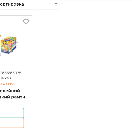
72856585076
06500
жидается
елейный
дкий рамэн