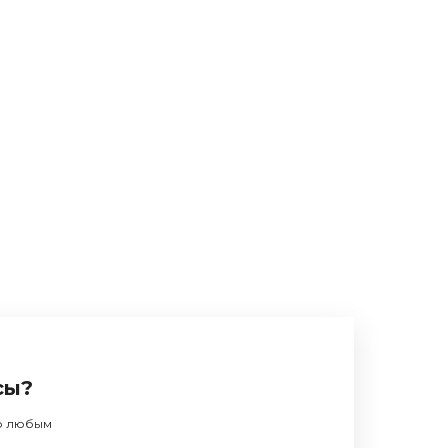
сы?
по любым