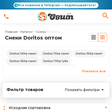
Все новинки в Telegram — подписывайтесь!
Главная
Каталог
Снеки
Doritos
Снеки Doritos оптом
Doritos 100гр пакет
Doritos 110гр пакет
Doritos 150гр пакет
Doritos 160гр пакет
Doritos 170гр туба
Doritos 44 - 55гр пакет
Doritos 68гр пакет
Показать все
Соусы Doritos 280-300 гр ст/б
Фильтр товаров
Показать фильтры
↕