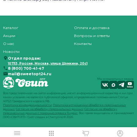
Каталог
Оплата и доставка
Акции
Вопросы и ответы
О нас
Контакты
Новости
Отдел продаж:
107113, Россия, Москва, улица Шумкина, 20с1
8 (800) 700-41-47
mail@sweetopt24.ru
Мы в социальных медиа:
Вся представленная на сайте информация, носит информационный характер и ни при
каких условиях не является публичной офертой, определяемой положениями Статьи
437(2) Гражданского кодекса РФ.
Политика конфиденциальности
;
Политика в отношении обработки персональных
данных
;
Согласие на обработку персональных данных
;
Согласие на обработку
персональных данных с помощью сервиса Яндекс
. Все права защищены и принадлежат
ООО «СВИТОПТ». Сайт создан в
Cherryline
© 2026.