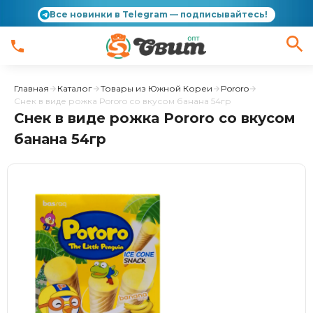
Все новинки в Telegram — подписывайтесь!
Главная
Каталог
Товары из Южной Кореи
Pororo
Снек в виде рожка Pororo со вкусом банана 54гр
Снек в виде рожка Pororo со вкусом
банана 54гр