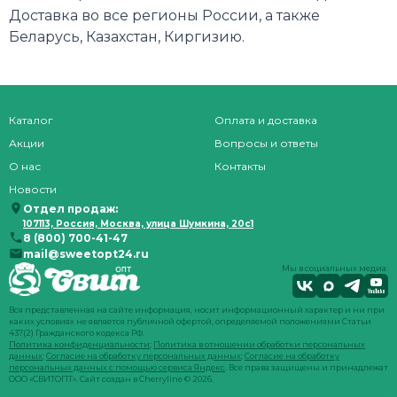
Доставка во все регионы России, а также
Беларусь, Казахстан, Киргизию.
Каталог
Оплата и доставка
Акции
Вопросы и ответы
О нас
Контакты
Новости
Отдел продаж:
107113, Россия, Москва, улица Шумкина, 20с1
8 (800) 700-41-47
mail@sweetopt24.ru
Мы в социальных медиа:
Вся представленная на сайте информация, носит информационный характер и ни при
каких условиях не является публичной офертой, определяемой положениями Статьи
437(2) Гражданского кодекса РФ.
Политика конфиденциальности
;
Политика в отношении обработки персональных
данных
;
Согласие на обработку персональных данных
;
Согласие на обработку
персональных данных с помощью сервиса Яндекс
. Все права защищены и принадлежат
ООО «СВИТОПТ». Сайт создан в
Cherryline
© 2026.