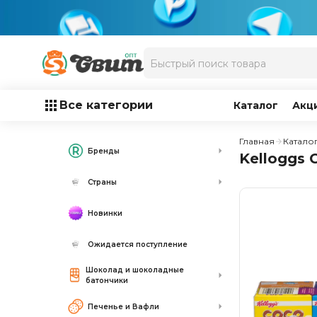
Все категории
Каталог
Акц
Главная
Катало
Бренды
Kelloggs 
Страны
Новинки
Ожидается поступление
Шоколад и шоколадные
батончики
Печенье и Вафли