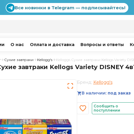
Все новинки в Telegram — подписывайтесь!
ии
О нас
Оплата и доставка
Вопросы и ответы
К
г
Сухие завтраки
Kellogg's
Kelloggs Сухие завтраки Kellogs Variety DI
Сухие завтраки Kellogs Variety DISNEY 4в
Бренд:
Kellogg's
В наличии:
под заказ
Сообщить о
поступлении