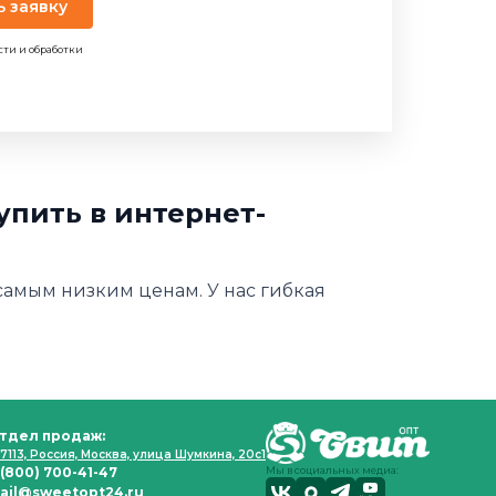
ь заявку
сти и обработки
купить в интернет-
о самым низким ценам. У нас гибкая
тдел продаж:
7113, Россия, Москва, улица Шумкина, 20с1
 (800) 700-41-47
Мы в социальных медиа:
ail@sweetopt24.ru