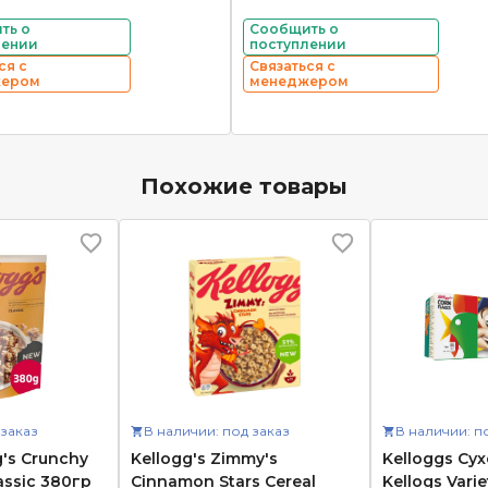
ть о
Сообщить о
лении
поступлении
ся с
Связаться с
жером
менеджером
Похожие товары
 заказ
В наличии: под заказ
В наличии: п
's Crunchy
Kellogg's Zimmy's
Kelloggs Су
assic 380гр
Cinnamon Stars Cereal
Kellogs Vari