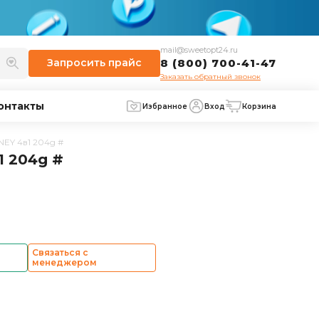
mail@sweetopt24.ru
Запросить
прайс
8 (800) 700-41-47
Заказать обратный звонок
онтакты
Избранное
Вход
Корзина
SNEY 4в1 204g #
1 204g #
Связаться с
менеджером