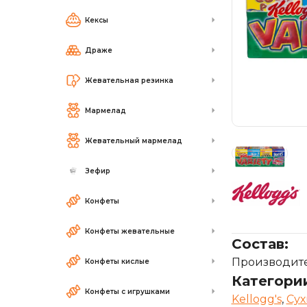
Кексы
Драже
Жевательная резинка
Мармелад
Жевательный мармелад
Зефир
Конфеты
Конфеты жевательные
Состав:
Производител
Конфеты кислые
Категори
Конфеты с игрушками
Kellogg's
,
Сух