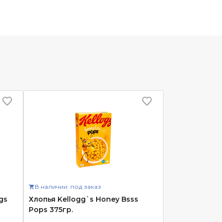
В наличии: под заказ
gs
Хлопья Kellogg`s Honey Bsss
Pops 375гр.