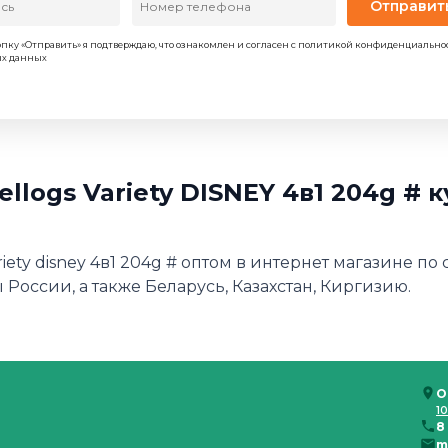
Отправит
пку «Отправить» я подтверждаю, что ознакомлен и согласен с политикой конфиденциально
ых данных
ellogs Variety DISNEY 4в1 204g # 
ariety disney 4в1 204g # оптом в интернет магазине п
 России, а также Беларусь, Казахстан, Киргизию.
О
10
8
m