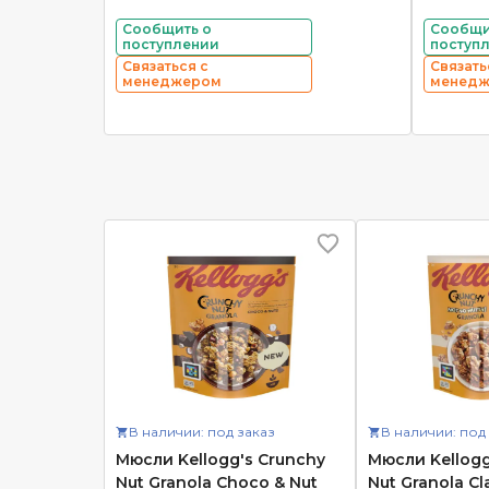
Сообщить о
Сообщи
поступлении
поступ
Связаться с
Связать
менеджером
менед
В наличии: под заказ
В наличии: под
Мюсли Kellogg's Crunchy
Мюсли Kellogg
Nut Granola Choco & Nut
Nut Granola Cl