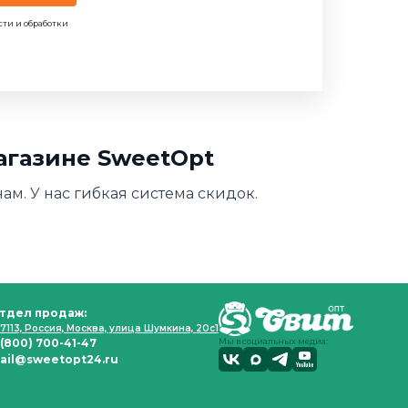
сти и обработки
магазине SweetOpt
ам. У нас гибкая система скидок.
тдел продаж:
7113, Россия, Москва, улица Шумкина, 20с1
 (800) 700-41-47
Мы в социальных медиа:
ail@sweetopt24.ru