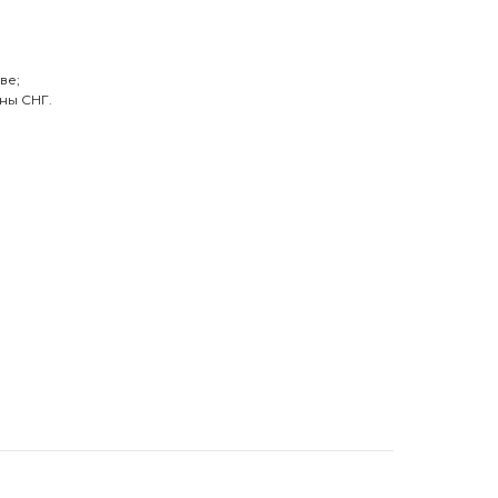
ве;
ны СНГ.