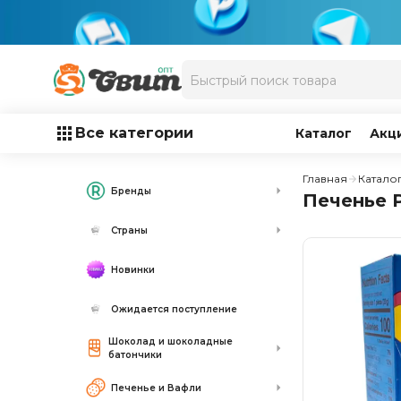
Все категории
Каталог
Акц
Главная
Катало
Бренды
Печенье P
Страны
Новинки
Ожидается поступление
Шоколад и шоколадные
батончики
Печенье и Вафли