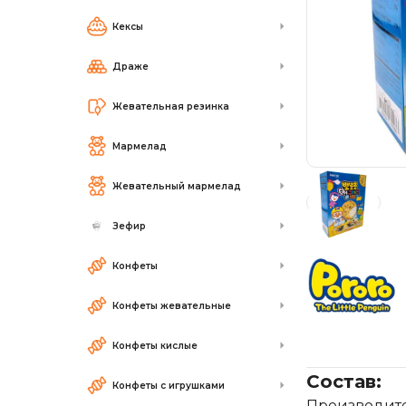
Кексы
Драже
Жевательная резинка
Мармелад
Жевательный мармелад
Зефир
Конфеты
Конфеты жевательные
Конфеты кислые
Состав:
Конфеты с игрушками
Производител