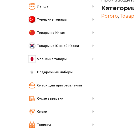
Лапша
Категори
Pororo
,
Това
Турецкие товары
Товары из Китая
Товары из Южной Кореи
Японские товары
Подарочные наборы
Смеси для приготовления
Сухие завтраки
Снеки
Топинги