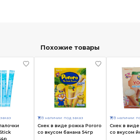
Похожие товары
 заказ
В наличии: под заказ
В наличии: п
палочки
Снек в виде рожка Pororo
Снек в виде
Stick
со вкусом банана 54гр
со вкусом й
54р