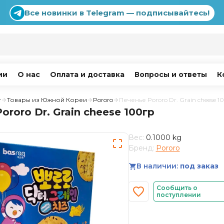
Все новинки в Telegram — подписывайтесь!
ии
О нас
Оплата и доставка
Вопросы и ответы
К
г
Товары из Южной Кореи
Pororo
Печенье Pororo Dr. Grain cheese 1
ororo Dr. Grain cheese 100гр
Вес:
0.1000 kg
Бренд:
Pororo
В наличии:
под заказ
Сообщить о
поступлении