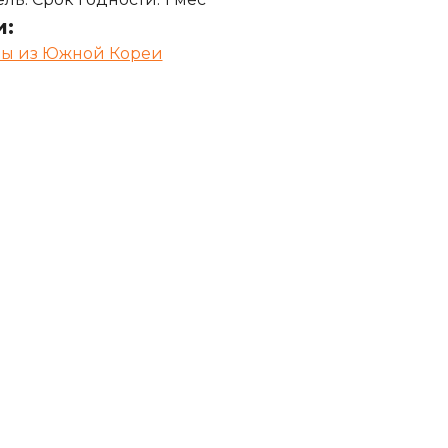
и:
ры из Южной Кореи