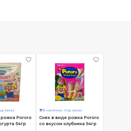
од заказ
В наличии: под заказ
 рожка Pororo
Снек в виде рожка Pororo
огурта 54гр
со вкусом клубника 54гр