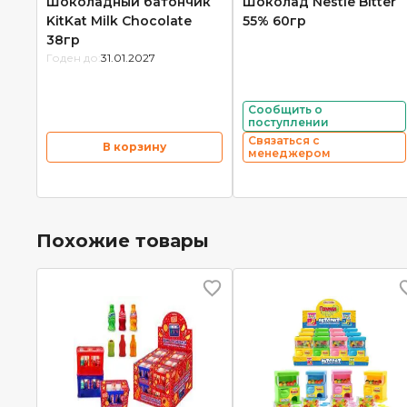
Шоколадный батончик
Шоколад Nestle Bitter
KitKat Milk Chocolate
55% 60гр
38гр
Годен до:
31.01.2027
Сообщить о
поступлении
Связаться с
В корзину
менеджером
Похожие товары