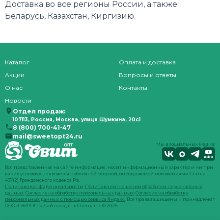
Доставка во все регионы России, а также
Беларусь, Казахстан, Киргизию.
Каталог
Оплата и доставка
Акции
Вопросы и ответы
О нас
Контакты
Новости
Отдел продаж:
107113, Россия, Москва, улица Шумкина, 20с1
8 (800) 700-41-47
mail@sweetopt24.ru
Мы в социальных медиа:
Вся представленная на сайте информация, носит информационный характер и ни при
каких условиях не является публичной офертой, определяемой положениями Статьи
437(2) Гражданского кодекса РФ.
Политика конфиденциальности
;
Политика в отношении обработки персональных
данных
;
Согласие на обработку персональных данных
;
Согласие на обработку
персональных данных с помощью сервиса Яндекс
. Все права защищены и принадлежат
ООО «СВИТОПТ». Сайт создан в
Cherryline
© 2026.