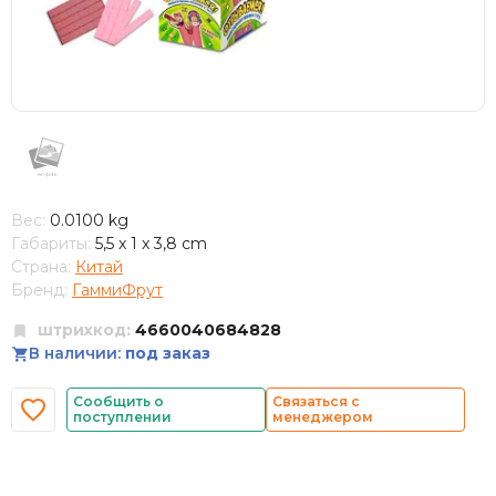
Вес:
0.0100 kg
Габариты:
5,5 x 1 x 3,8 cm
Страна:
Китай
Бренд:
ГаммиФрут
штрихкод:
4660040684828
В наличии:
под заказ
Сообщить о
Связаться с
поступлении
менеджером