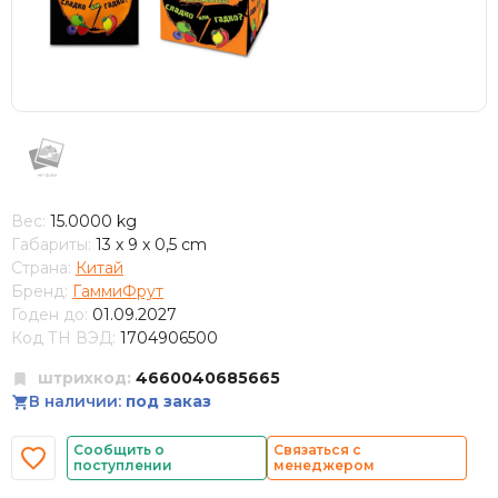
Вес:
15.0000 kg
Габариты:
13 x 9 x 0,5 cm
Страна:
Китай
Бренд:
ГаммиФрут
Годен до:
01.09.2027
Код ТН ВЭД:
1704906500
штрихкод:
4660040685665
В наличии:
под заказ
Сообщить о
Связаться с
поступлении
менеджером