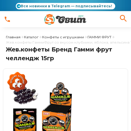
Все новинки в Telegram — подписывайтесь!
Главная
Каталог
Конфеты с игрушками
ГАММИ ФРУТ
Жев.конфеты ГаммиФрут со вкусом клубники, яблока, апельсина 
Жев.конфеты Бренд Гамми фрут
челлендж 15гр