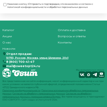
Нажимая кнопку «Отправить» я подтверждаю, что ознакомлен и согласен с
политикой конфиденциальности и обработки персональных данных
Каталог
Оплата и доставка
Акции
Вопросы и ответы
О нас
Контакты
Новости
Отдел продаж:
107113, Россия, Москва, улица Шумкина, 20с1
8 (800) 700-41-47
mail@sweetopt24.ru
Мы в социальных медиа:
Вся представленная на сайте информация, носит информационный характер и ни при
каких условиях не является публичной офертой, определяемой положениями Статьи
437(2) Гражданского кодекса РФ.
Политика конфиденциальности
;
Политика в отношении обработки персональных
данных
;
Согласие на обработку персональных данных
;
Согласие на обработку
персональных данных с помощью сервиса Яндекс
. Все права защищены и принадлежат
ООО «СВИТОПТ». Сайт создан в
Cherryline
© 2026.