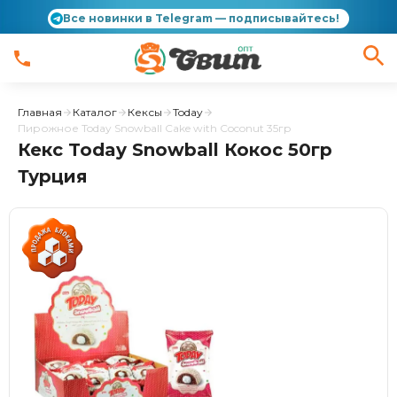
Все новинки в Telegram — подписывайтесь!
Главная
Каталог
Кексы
Today
Пирожное Today Snowball Cake with Coconut 35гр
Кекс Today Snowball Кокос 50гр
Турция