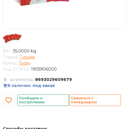
Вес:
35.0000 kg
Страна:
Турция
Бренд:
Today
Код ТН ВЭД:
1905906000
штрихкод:
8693029609679
В наличии:
под заказ
Сообщить о
Связаться с
поступлении
менеджером
Способы доставки: