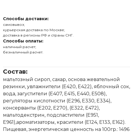
Способы доставки:
самовывоз;
курьерская доставка по Москве;
доставка в регионы РФ и страны СНГ.
Способы оплаты:
наличный расчет;
безналичный расчет.
Состав:
мальтозный сироп, сахар, основа жевательной
резинки, увлажнители (Е420, Е422), яблочный сок,
вода, загустители (Е407, Е415, Е440, Е508),
регуляторы кислотности (Е296, Е330, Е334),
консерванты (Е202, Е270), (Е322, Е472),
мальтодекстрин, подсластители (Е951,
Е961),ароматизаторы, красители (Е124, Е133, Е162).
Пищевая, энергетическая ценность на 100гр.: 1496