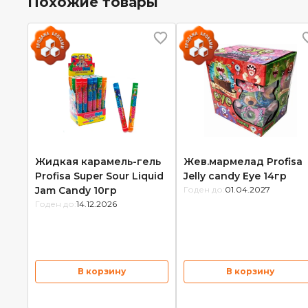
Похожие товары
Жидкая карамель-гель
Жев.мармелад Profisa
Profisa Super Sour Liquid
Jelly candy Eye 14гр
Jam Candy 10гр
Годен до:
01.04.2027
Годен до:
14.12.2026
В корзину
В корзину