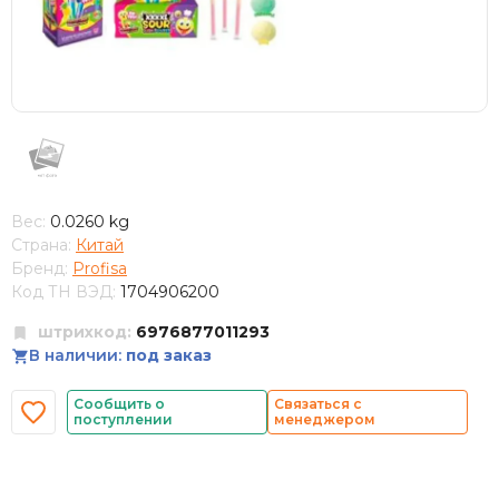
Вес:
0.0260 kg
Страна:
Китай
Бренд:
Profisa
Код ТН ВЭД:
1704906200
штрихкод:
6976877011293
В наличии:
под заказ
Сообщить о
Связаться с
поступлении
менеджером