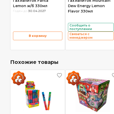
Газ.напиток Fanta
Газ.напиток Mountain
Lemon ж/б 330мл
Dew Energy Lemon
Годен до:
30.04.2027
Flavor 330мл
Сообщить о
поступлении
Связаться с
В корзину
менеджером
Похожие товары