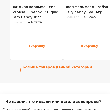
Жидкая карамель-гель
Жев.мармелад Profisa
Profisa Super Sour Liquid
Jelly candy Eye 14гр
Jam Candy 10гр
Годен до:
01.04.2027
Годен до:
14.12.2026
В корзину
В корзину
Больше товаров данной категории
+
Не нашли, что искали или остались вопросы?
Отправьте сообщение, наш менеджер перезвонит и