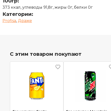
100гр:
373 ккал, углеводы 91,8г, жиры 0г, белки 0г
Категории:
Profisa
,
Драже
С этим товаром покупают