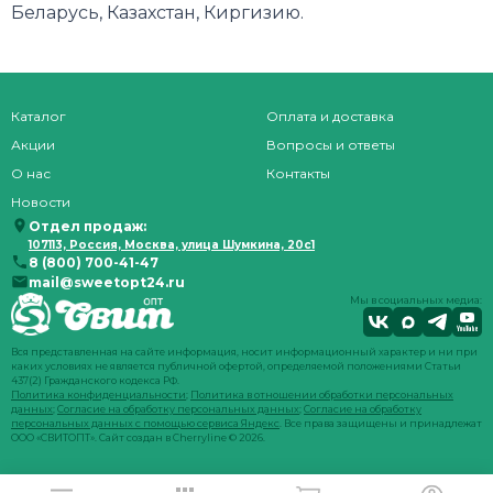
Беларусь, Казахстан, Киргизию.
Каталог
Оплата и доставка
Акции
Вопросы и ответы
О нас
Контакты
Новости
Отдел продаж:
107113, Россия, Москва, улица Шумкина, 20с1
8 (800) 700-41-47
mail@sweetopt24.ru
Мы в социальных медиа:
Вся представленная на сайте информация, носит информационный характер и ни при
каких условиях не является публичной офертой, определяемой положениями Статьи
437(2) Гражданского кодекса РФ.
Политика конфиденциальности
;
Политика в отношении обработки персональных
данных
;
Согласие на обработку персональных данных
;
Согласие на обработку
персональных данных с помощью сервиса Яндекс
. Все права защищены и принадлежат
ООО «СВИТОПТ». Сайт создан в
Cherryline
© 2026.