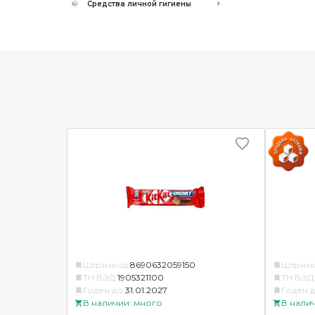
Средства личной гигиены
Штрихкод:
8690632059150
Штрихк
ТН ВЭД:
1905321100
ТН ВЭД
Годен до:
31.01.2027
Годен д
В наличии: много
В нали