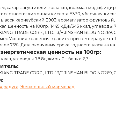
ы, сахар; загустители: желатин, крахмал модифициро
ислотности: лимонная кислота Е330, яблочная кислота
ь воск карнаубский Е903; ароматизатор фруктовый, кр
ая ценность на 100гр.: 1445 кДж/345 ккал, углеводы 7
EXIANG TRADE CORP., LTD. 13/F JINSHAN BLDG NO26
 мес Условия хранения: хранить при температуре от 
олее 75%. Дата окончания срока годности указана на
энергетическая ценность на 100гр:
 ккал, углеводы 78,8г, жиры 0г, белки 6,3г
итель:
EXIANG TRADE CORP., LTD. 13/F JINSHAN BLDG NO26
и:
я радуга
,
Жевательный мармелад