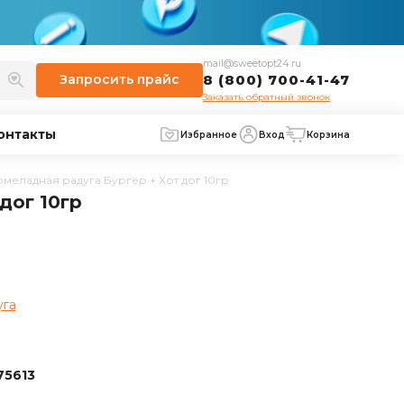
mail@sweetopt24.ru
Запросить
прайс
8 (800) 700-41-47
Заказать обратный звонок
онтакты
Избранное
Вход
Корзина
еладная радуга Бургер + Хот дог 10гр
дог 10гр
уга
75613