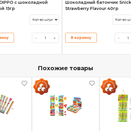
DIPPO с шоколадной
Шоколадный батончик Snick
ой 15гр
Strawberry Flavour 40гр
зину
В корзину
-
+
-
Похожие товары