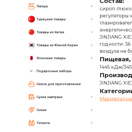
Состав:
Лапша
сироп глюкоз
регуляторы к
Турецкие товары
глазировател
энергетическ
Товары из Китая
JINJIANG XI
годности: 36
Товары из Южной Кореи
воздуха не б
Пищевая, 
Японские товары
1445 кДж/345
Подарочные наборы
Производ
JINJIANG XI
Смеси для приготовления
Категори
Сухие завтраки
Мармеладна
Снеки
Топинги