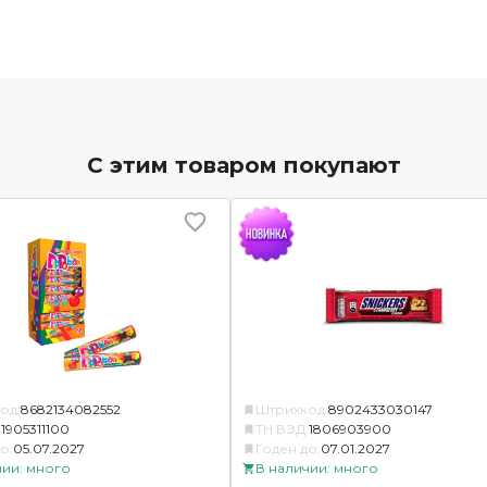
С этим товаром покупают
од:
8682134082552
Штрихкод:
8902433030147
:
1905311100
ТН ВЭД:
1806903900
о:
05.07.2027
Годен до:
07.01.2027
чии: много
В наличии: много