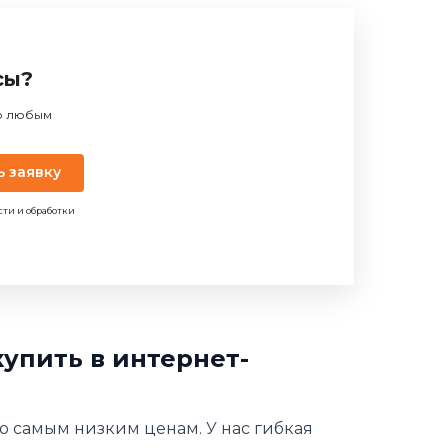
сы?
по любым
ь заявку
сти и обработки
купить в интернет-
по самым низким ценам. У нас гибкая