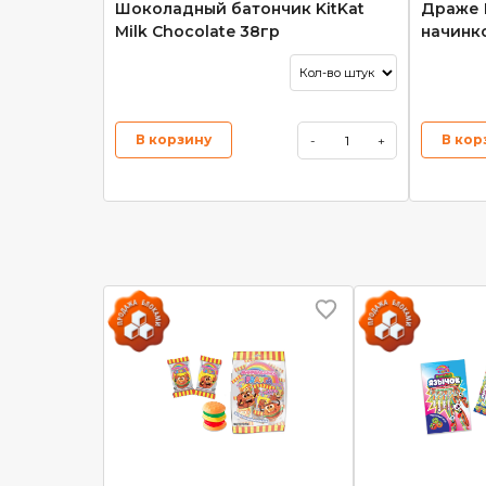
Шоколадный батончик KitKat
Драже 
Milk Chocolate 38гр
начинк
В корзину
В кор
-
+