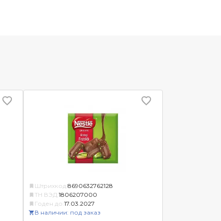
Штрихкод:
8690632762128
ТН ВЭД:
1806207000
Годен до:
17.03.2027
В наличии: под заказ