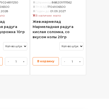
79024891250
Штрихкод:
8682091111562
906500
ТН ВЭД:
1704906500
1.2028
Годен до:
01.09.2027
ало
В наличии: мало
ад
Жев.мармелад
я радуга
Мармеладная радуга
дорожка 10гр
кислая соломка, со
вкусом колы 20гр
В корзину
-
+
-
+