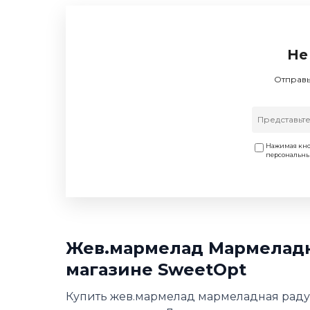
Не
Отправь
Нажимая кно
персональн
Жев.мармелад Мармеладная
магазине SweetOpt
Купить жев.мармелад мармеладная радуга