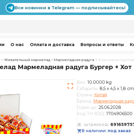
Все новинки в Telegram — подписывайтесь!
ии
О нас
Оплата и доставка
Вопросы и ответы
К
г
Жевательный мармелад
Мармеладная радуга
Жев.мармелад Марм
лад Мармеладная радуга Бургер + Хот 
Вес:
10.0000 kg
Габариты:
8,5 x 4,5 x 1,8 cm
Страна:
Китай
Бренд:
Мармеладная рад
Годен до:
25.06.2028
Код ТН ВЭД:
1704906500
штрихкод:
69165975
В наличии:
под заказ