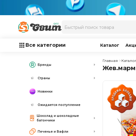
Все категории
Каталог
Акц
Главная
Катало
Бренды
Жев.марме
Страны
Новинки
Ожидается поступление
Шоколад и шоколадные
батончики
Печенье и Вафли