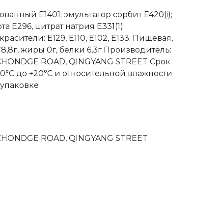
ванный Е1401; эмульгатор сорбит E420(i);
 Е296, цитрат натрия Е331(1);
асители: Е129, E110, Е102, Е133. Пищевая,
8,8г, жиры 0г, белки 6,3г Производитель:
9, CHONDGE ROAD, QINGYANG STREET Срок
10°С до +20°С и относительной влажности
 упаковке
9, CHONDGE ROAD, QINGYANG STREET