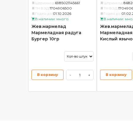
Штрихкод:
6985021145661
Штрихкод:
86820
ТН ВЭД:
1704906500
ТН ВЭД:
170490
Годен до:
01.10.2026
Годен до:
01.02
В наличии: много
В наличии: мно
Жев.мармелад
Жев.мармела
Мармеладная радуга
Мармеладная
Бургер 10гр
Кислый язычок
В корзину
В корзину
-
+