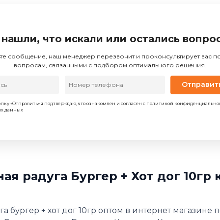
 нашли, что искали или остались вопро
те сообщение, наш менеджер перезвонит и проконсультирует вас 
вопросам, связанными с подбором оптимального решения.
Отправит
пку «Отправить» я подтверждаю, что ознакомлен и согласен с политикой конфиденциально
ых данных
 радуга Бургер + Хот дог 10гр 
 бургер + хот дог 10гр оптом в интернет магазине 