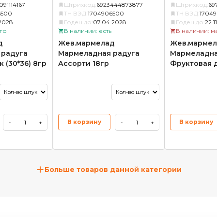
91114167
Штрихкод:
6923444873877
Штрихкод:
69
6500
ТН ВЭД:
1704906500
ТН ВЭД:
1704
.2028
Годен до:
07.04.2028
Годен до:
22.1
го
В наличии: есть
В наличии: м
д
Жев.мармелад
Жев.мармел
 радуга
Мармеладная радуга
Мармеладна
 (30*36) 8гр
Ассорти 18гр
Фруктовая 
В корзину
В корзину
-
+
-
+
+
Больше товаров данной категории