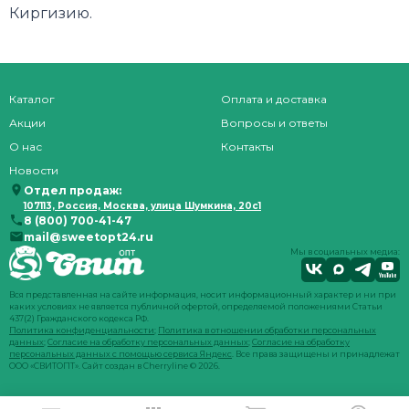
Киргизию.
Каталог
Оплата и доставка
Акции
Вопросы и ответы
О нас
Контакты
Новости
Отдел продаж:
107113, Россия, Москва, улица Шумкина, 20с1
8 (800) 700-41-47
mail@sweetopt24.ru
Мы в социальных медиа:
Вся представленная на сайте информация, носит информационный характер и ни при
каких условиях не является публичной офертой, определяемой положениями Статьи
437(2) Гражданского кодекса РФ.
Политика конфиденциальности
;
Политика в отношении обработки персональных
данных
;
Согласие на обработку персональных данных
;
Согласие на обработку
персональных данных с помощью сервиса Яндекс
. Все права защищены и принадлежат
ООО «СВИТОПТ». Сайт создан в
Cherryline
© 2026.