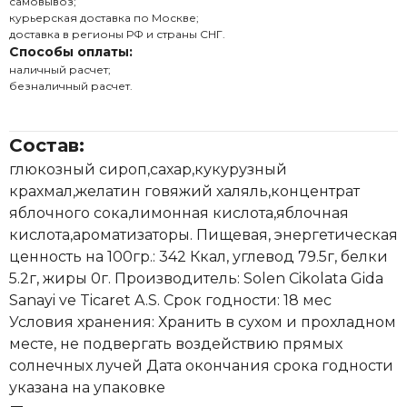
самовывоз;
курьерская доставка по Москве;
доставка в регионы РФ и страны СНГ.
Способы оплаты:
наличный расчет;
безналичный расчет.
Состав:
глюкозный сироп,сахар,кукурузный
крахмал,желатин говяжий халяль,концентрат
яблочного сока,лимонная кислота,яблочная
кислота,ароматизаторы. Пищевая, энергетическая
ценность на 100гр.: 342 Ккал, углевод 79.5г, белки
5.2г, жиры 0г. Производитель: Solen Cikolata Gida
Sanayi ve Ticaret A.S. Срок годности: 18 мес
Условия хранения: Хранить в сухом и прохладном
месте, не подвергать воздействию прямых
солнечных лучей Дата окончания срока годности
указана на упаковке