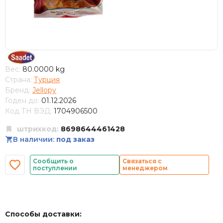
Вес:
80.0000 kg
Страна:
Турция
Бренд:
Jellopy
Годен до:
01.12.2026
Код ТН ВЭД:
1704906500
штрихкод:
8698644461428
В наличии:
под заказ
Сообщить о
Связаться с
поступлении
менеджером
Способы доставки: