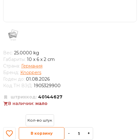
Вес:
25.0000 kg
Габариты:
10 x 6 x 2 cm
Страна:
Германия
Бренд:
Knoppers
Годен до:
01.08.2026
Код ТН ВЭД:
1905329900
штрихкод:
40144627
В наличии:
мало
В корзину
-
+