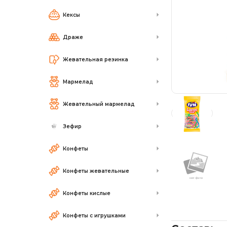
Кексы
Драже
Жевательная резинка
Мармелад
Жевательный мармелад
Зефир
Конфеты
Конфеты жевательные
Конфеты кислые
Конфеты с игрушками