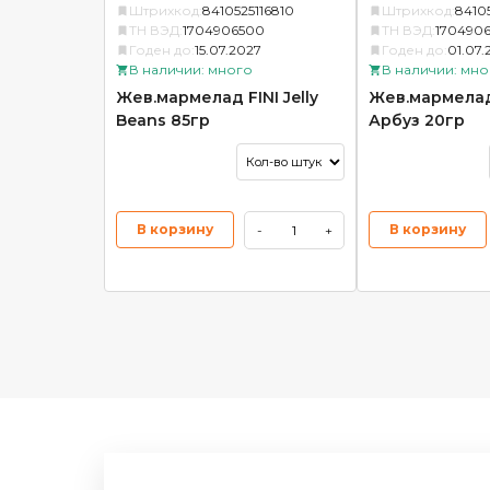
Штрихкод:
8410525116810
Штрихкод:
8410
ТН ВЭД:
1704906500
ТН ВЭД:
170490
Годен до:
15.07.2027
Годен до:
01.07.
В наличии: много
В наличии: мно
Жев.мармелад FINI Jelly
Жев.мармелад 
Beans 85гр
Арбуз 20гр
В корзину
В корзину
-
+