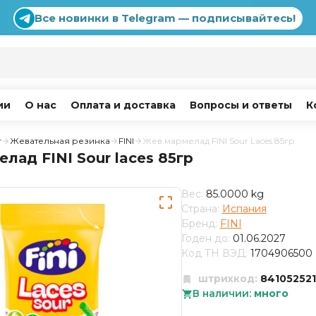
Все новинки в Telegram — подписывайтесь!
ии
О нас
Оплата и доставка
Вопросы и ответы
К
г
Жевательная резинка
FINI
Жев.мармелад FINI Sour Laces 85гр
лад FINI Sour laces 85гр
Вес:
85.0000 kg
Страна:
Испания
Бренд:
FINI
Годен до:
01.06.2027
Код ТН ВЭД:
1704906500
штрихкод:
841052521
В наличии:
много