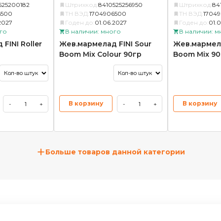
525200182
Штрихкод:
8410525256950
Штрихкод:
84
6500
ТН ВЭД:
1704906500
ТН ВЭД:
1704
2027
Годен до:
01.06.2027
Годен до:
01.
го
В наличии: много
В наличии: м
FINI Roller
Жев.мармелад FINI Sour
Жев.мармела
Boom Mix Colour 90гр
Boom Mix 90
В корзину
В корзину
-
+
-
+
+
Больше товаров данной категории