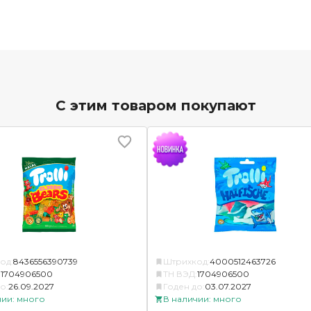
С этим товаром покупают
од:
8436556390739
Штрихкод:
4000512463726
:
1704906500
ТН ВЭД:
1704906500
о:
26.09.2027
Годен до:
03.07.2027
чии: много
В наличии: много