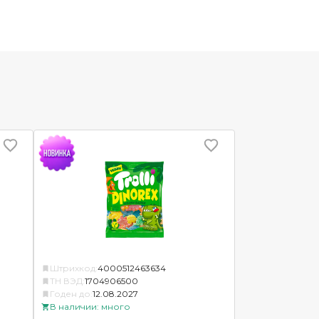
Штрихкод:
4000512463634
ТН ВЭД:
1704906500
Годен до:
12.08.2027
В наличии: много