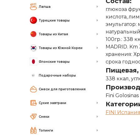
Состав:
Лапша
глюкоза фрук
кислота, лим
Турецкие товары
эмульгатор: 
натуральный
Товары из Китая
100гр.: 338 к
MADRID. Km 
Товары из Южной Кореи
хранения: Х
срока годнос
Японские товары
Пищевая, 
Подарочные наборы
338 ккал, угл
Производ
Смеси для приготовления
Fini Golosin
Категори
Сухие завтраки
FINI Испани
Снеки
Топинги