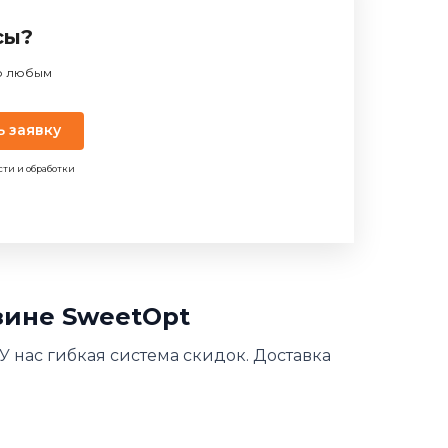
сы?
по любым
ь заявку
сти и обработки
азине SweetOpt
 У нас гибкая система скидок. Доставка