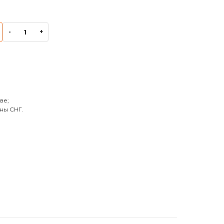
-
+
ве;
ны СНГ.