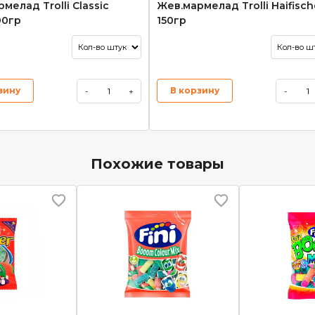
мелад Trolli Classic
Жев.мармелад Trolli Haifisch
00гр
150гр
зину
В корзину
-
+
-
Похожие товары