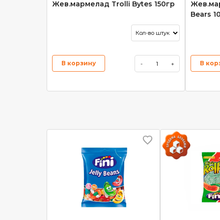
Жев.мармелад Trolli Bytes 150гр
Жев.мар
Bears 1
В корзину
В кор
-
+