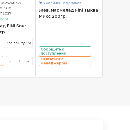
10525246739
В наличии: под заказ
906500
Жев. мармелад Fini Тыква
07.2027
Микс 200гр.
ного
д FINI Sour
гр
Сообщить о
поступлении
Связаться с
-
+
менеджером