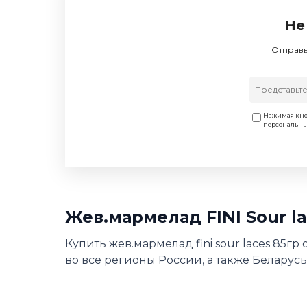
Не
Отправь
Нажимая кно
персональн
Жев.мармелад FINI Sour l
Купить жев.мармелад fini sour laces 85г
во все регионы России, а также Беларусь,