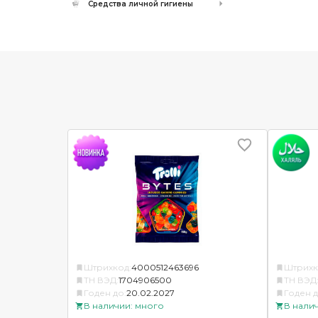
Средства личной гигиены
Штрихкод:
4000512463696
Штрихк
ТН ВЭД:
1704906500
ТН ВЭД
Годен до:
20.02.2027
Годен д
В наличии: много
В нали