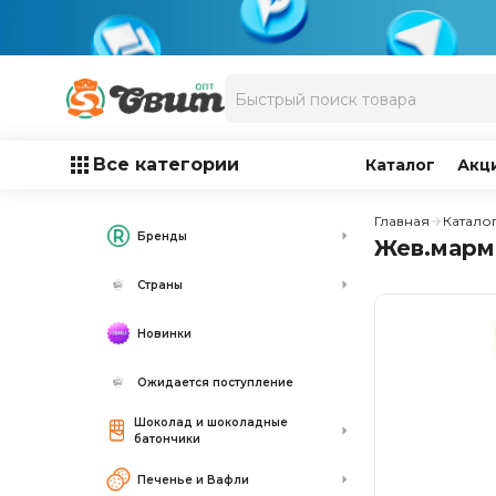
Все категории
Каталог
Акц
Главная
Катало
Бренды
Жев.марме
Страны
Новинки
Ожидается поступление
Шоколад и шоколадные
батончики
Печенье и Вафли