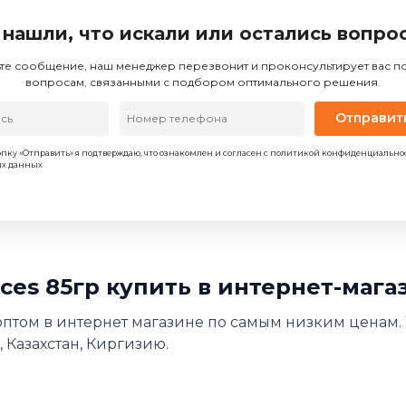
 нашли, что искали или остались вопро
те сообщение, наш менеджер перезвонит и проконсультирует вас 
вопросам, связанными с подбором оптимального решения.
Отправит
пку «Отправить» я подтверждаю, что ознакомлен и согласен с политикой конфиденциально
ых данных
aces 85гр купить в интернет-маг
р оптом в интернет магазине по самым низким ценам.
 Казахстан, Киргизию.