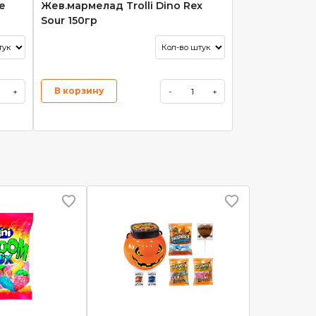
e
Жев.мармелад Trolli Dino Rex
Sour 150гр
В корзину
+
-
+