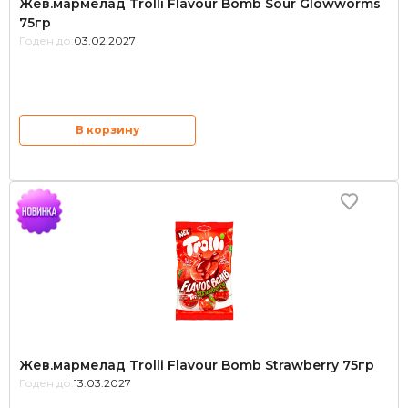
Жев.мармелад Trolli Flavour Bomb Sour Glowworms
75гр
Годен до:
03.02.2027
В корзину
Жев.мармелад Trolli Flavour Bomb Strawberry 75гр
Годен до:
13.03.2027