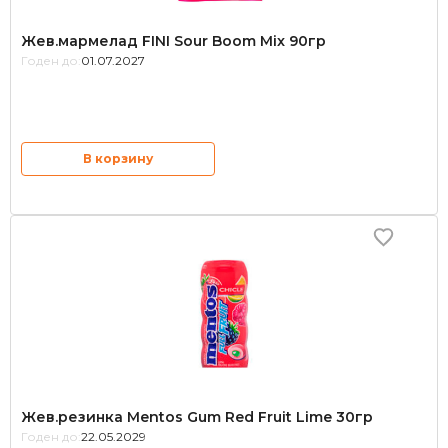
Жев.мармелад FINI Sour Boom Mix 90гр
Годен до:
01.07.2027
В корзину
Жев.резинка Mentos Gum Red Fruit Lime 30гр
Годен до:
22.05.2029