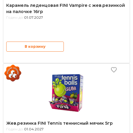
Карамель леденцовая FINI Vampire с жев.резинкой
на палочке 16гр
Годен до:
01.07.2027
В корзину
Жев.резинка FINI Tennis теннисный мячик 5гр
Годен до:
01.04.2027