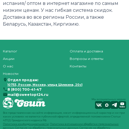
испания/ оптом в интернет магазине по самым
низким ценам. У нас гибкая система скидок.
Доставка во все регионы России, а также
Беларусь, Казахстан, Киргизию.
Каталог
Оплата и доставка
Акции
Вопросы и ответы
О нас
Контакты
Новости
Отдел продаж:
107113, Россия, Москва, улица Шумкина, 20с1
8 (800) 700-41-47
mail@sweetopt24.ru
Мы в социальных медиа:
Вся представленная на сайте информация, носит информационный характер и ни при
каких условиях не является публичной офертой, определяемой положениями Статьи
437(2) Гражданского кодекса РФ.
Политика конфиденциальности
;
Политика в отношении обработки персональных
данных
;
Согласие на обработку персональных данных
;
Согласие на обработку