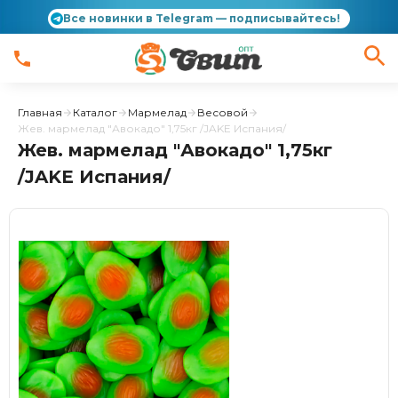
Все новинки в Telegram — подписывайтесь!
Главная
Каталог
Мармелад
Весовой
Жев. мармелад "Авокадо" 1,75кг /JAKE Испания/
Жев. мармелад "Авокадо" 1,75кг
/JAKE Испания/