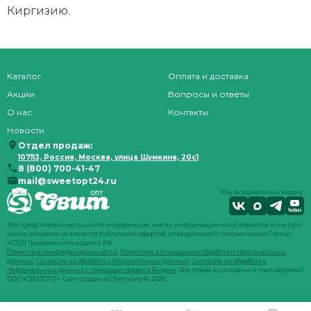
Киргизию.
Каталог
Оплата и доставка
Акции
Вопросы и ответы
О нас
Контакты
Новости
Отдел продаж:
107113, Россия, Москва, улица Шумкина, 20с1
8 (800) 700-41-47
mail@sweetopt24.ru
Мы в социальных медиа:
Вся представленная на сайте информация, носит информационный характер и ни при
каких условиях не является публичной офертой, определяемой положениями Статьи
437(2) Гражданского кодекса РФ.
Политика конфиденциальности
;
Политика в отношении обработки персональных
данных
;
Согласие на обработку персональных данных
;
Согласие на обработку
персональных данных с помощью сервиса Яндекс
. Все права защищены и принадлежат
ООО «СВИТОПТ». Сайт создан в
Cherryline
© 2026.