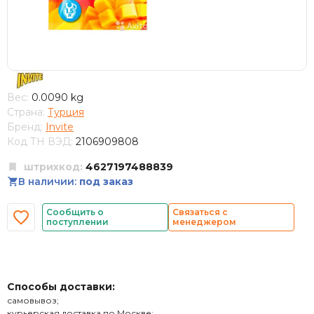
Вес:
0.0090 kg
Страна:
Турция
Бренд:
Invite
Код ТН ВЭД:
2106909808
штрихкод:
4627197488839
В наличии:
под заказ
Сообщить о
Связаться с
поступлении
менеджером
Способы доставки:
самовывоз;
курьерская доставка по Москве;