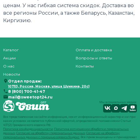
ценам. У нас гибкая система скидок. Доставка во
все регионы России, а также Беларусь, Казахстан,
Киргизию.
Каталог
Оплата и доставка
Акции
Вопросы и ответы
О нас
Контакты
Новости
Отдел продаж:
107113, Россия, Москва, улица Шумкина, 20с1
8 (800) 700-41-47
mail@sweetopt24.ru
Мы в социальных медиа:
Вся представленная на сайте информация, носит информационный характер и ни при
каких условиях не является публичной офертой, определяемой положениями Статьи
437(2) Гражданского кодекса РФ.
Политика конфиденциальности
;
Политика в отношении обработки персональных
данных
;
Согласие на обработку персональных данных
;
Согласие на обработку
персональных данных с помощью сервиса Яндекс
. Все права защищены и принадлежат