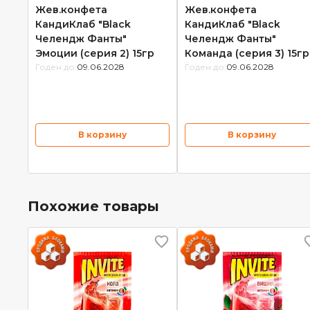
Жев.конфета
Жев.конфета
КандиКлаб "Black
КандиКлаб "Black
Челендж Фанты"
Челендж Фанты"
Эмоции (серия 2) 15гр
Команда (серия 3) 15гр
Годен до:
09.06.2028
Годен до:
09.06.2028
В корзину
В корзину
Похожие товары