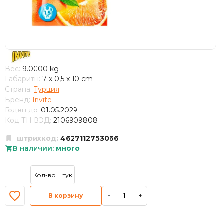
Вес:
9.0000 kg
Габариты:
7 x 0,5 x 10 cm
Страна:
Турция
Бренд:
Invite
Годен до:
01.05.2029
Код ТН ВЭД:
2106909808
штрихкод:
4627112753066
В наличии:
много
В корзину
-
+