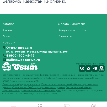
Беларусь, Казахстан, Киргизию.
Каталог
Оплата и доставка
Акции
Вопросы и ответы
О нас
Контакты
Новости
Отдел продаж:
107113, Россия, Москва, улица Шумкина, 20с1
8 (800) 700-41-47
mail@sweetopt24.ru
Мы в социальных медиа:
Вся представленная на сайте информация, носит информационный характер и ни при
каких условиях не является публичной офертой, определяемой положениями Статьи
437(2) Гражданского кодекса РФ.
Политика конфиденциальности
;
Политика в отношении обработки персональных
данных
;
Согласие на обработку персональных данных
;
Согласие на обработку
персональных данных с помощью сервиса Яндекс
. Все права защищены и принадлежат
ООО «СВИТОПТ». Сайт создан в
Cherryline
© 2026.