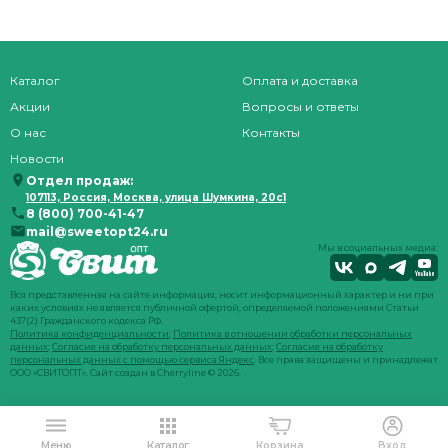
Каталог
Оплата и доставка
Акции
Вопросы и ответы
О нас
Контакты
Новости
Отдел продаж:
107113, Россия, Москва, улица Шумкина, 20с1
8 (800) 700-41-47
mail@sweetopt24.ru
Мы в социальных медиа:
Вся представленная на сайте информация, носит информационный характер и ни при
каких условиях не является публичной офертой, определяемой положениями Статьи
437(2) Гражданского кодекса РФ.
Политика конфиденциальности
;
Политика в отношении обработки персональных
данных
;
Согласие на обработку персональных данных
;
Согласие на обработку
персональных данных с помощью сервиса Яндекс
. Все права защищены и принадлежат
ООО «СВИТОПТ». Сайт создан в
Cherryline
© 2026.
Меню
Каталог
Корзина
Вход