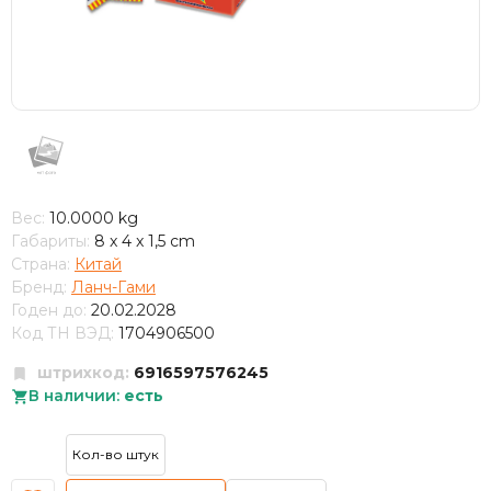
Вес:
10.0000 kg
Габариты:
8 x 4 x 1,5 cm
Страна:
Китай
Бренд:
Ланч-Гами
Годен до:
20.02.2028
Код ТН ВЭД:
1704906500
штрихкод:
6916597576245
В наличии:
есть